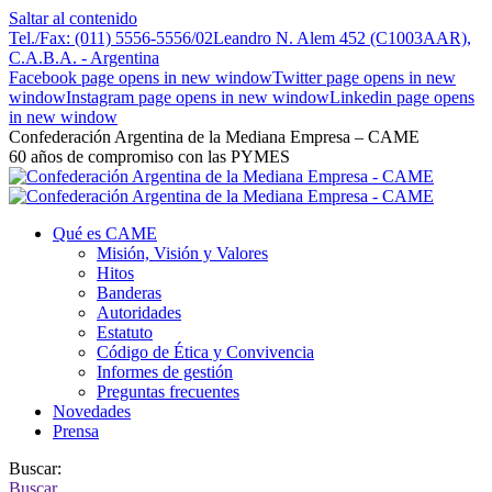
Saltar al contenido
Tel./Fax: (011) 5556-5556/02
Leandro N. Alem 452 (C1003AAR),
C.A.B.A. - Argentina
Facebook page opens in new window
Twitter page opens in new
window
Instagram page opens in new window
Linkedin page opens
in new window
Confederación Argentina de la Mediana Empresa – CAME
60 años de compromiso con las PYMES
Qué es CAME
Misión, Visión y Valores
Hitos
Banderas
Autoridades
Estatuto
Código de Ética y Convivencia
Informes de gestión
Preguntas frecuentes
Novedades
Prensa
Buscar:
Buscar