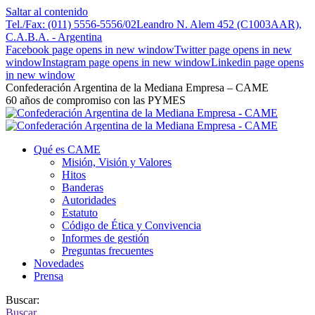
Saltar al contenido
Tel./Fax: (011) 5556-5556/02
Leandro N. Alem 452 (C1003AAR),
C.A.B.A. - Argentina
Facebook page opens in new window
Twitter page opens in new
window
Instagram page opens in new window
Linkedin page opens
in new window
Confederación Argentina de la Mediana Empresa – CAME
60 años de compromiso con las PYMES
Qué es CAME
Misión, Visión y Valores
Hitos
Banderas
Autoridades
Estatuto
Código de Ética y Convivencia
Informes de gestión
Preguntas frecuentes
Novedades
Prensa
Buscar:
Buscar