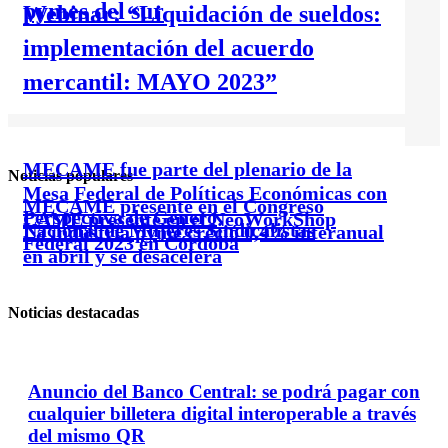
pymes del sur
Webinar: “Liquidación de sueldos:
implementación del acuerdo
mercantil: MAYO 2023”
MECAME fue parte del plenario de la
Noticias populares
Mesa Federal de Políticas Económicas con
MECAME presente en el Congreso
Perspectiva de Género
CAME presente en el NeoWorkShop
Nacional de Mujeres Sindicalistas
La industria pyme creció 0,4% interanual
Federal 2023 en Córdoba
en abril y se desacelera
Noticias destacadas
Anuncio del Banco Central: se podrá pagar con
cualquier billetera digital interoperable a través
del mismo QR