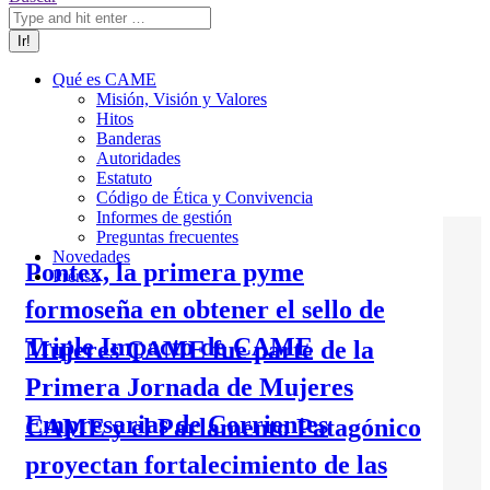
Qué es CAME
Misión, Visión y Valores
Hitos
Banderas
Autoridades
Estatuto
Código de Ética y Convivencia
Informes de gestión
Preguntas frecuentes
Novedades
Pontex, la primera pyme
Prensa
formoseña en obtener el sello de
Triple Impacto de CAME
Mujeres CAME fue parte de la
Primera Jornada de Mujeres
Empresarias de Corrientes
CAME y el Parlamento Patagónico
proyectan fortalecimiento de las