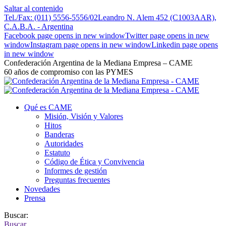
Saltar al contenido
Tel./Fax: (011) 5556-5556/02
Leandro N. Alem 452 (C1003AAR),
C.A.B.A. - Argentina
Facebook page opens in new window
Twitter page opens in new
window
Instagram page opens in new window
Linkedin page opens
in new window
Confederación Argentina de la Mediana Empresa – CAME
60 años de compromiso con las PYMES
Qué es CAME
Misión, Visión y Valores
Hitos
Banderas
Autoridades
Estatuto
Código de Ética y Convivencia
Informes de gestión
Preguntas frecuentes
Novedades
Prensa
Buscar:
Buscar