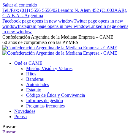
Saltar al contenido
Tel./Fax: (011) 5556-5556/02
Leandro N. Alem 452 (C1003AAR),
C.A.B.A. - Argentina
Facebook page opens in new window
Twitter page opens in new
window
Instagram page opens in new window
Linkedin page opens
in new window
Confederación Argentina de la Mediana Empresa – CAME
60 años de compromiso con las PYMES
Qué es CAME
Misión, Visión y Valores
Hitos
Banderas
Autoridades
Estatuto
Código de Ética y Convivencia
Informes de gestión
Preguntas frecuentes
Novedades
Prensa
Buscar:
Buscar