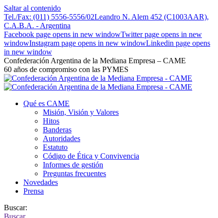
Saltar al contenido
Tel./Fax: (011) 5556-5556/02
Leandro N. Alem 452 (C1003AAR),
C.A.B.A. - Argentina
Facebook page opens in new window
Twitter page opens in new
window
Instagram page opens in new window
Linkedin page opens
in new window
Confederación Argentina de la Mediana Empresa – CAME
60 años de compromiso con las PYMES
Qué es CAME
Misión, Visión y Valores
Hitos
Banderas
Autoridades
Estatuto
Código de Ética y Convivencia
Informes de gestión
Preguntas frecuentes
Novedades
Prensa
Buscar:
Buscar