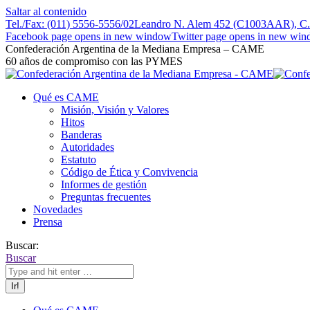
Saltar al contenido
Tel./Fax: (011) 5556-5556/02
Leandro N. Alem 452 (C1003AAR), C.A
Facebook page opens in new window
Twitter page opens in new wi
Confederación Argentina de la Mediana Empresa – CAME
60 años de compromiso con las PYMES
Qué es CAME
Misión, Visión y Valores
Hitos
Banderas
Autoridades
Estatuto
Código de Ética y Convivencia
Informes de gestión
Preguntas frecuentes
Novedades
Prensa
Buscar:
Buscar