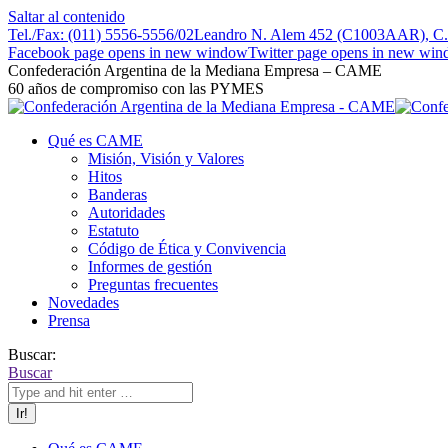
Saltar al contenido
Tel./Fax: (011) 5556-5556/02
Leandro N. Alem 452 (C1003AAR), C.A
Facebook page opens in new window
Twitter page opens in new wi
Confederación Argentina de la Mediana Empresa – CAME
60 años de compromiso con las PYMES
Qué es CAME
Misión, Visión y Valores
Hitos
Banderas
Autoridades
Estatuto
Código de Ética y Convivencia
Informes de gestión
Preguntas frecuentes
Novedades
Prensa
Buscar:
Buscar