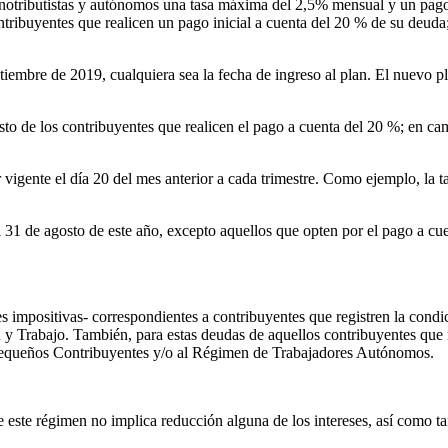
monotributistas y autónomos una tasa máxima del 2,5% mensual y un pago
tribuyentes que realicen un pago inicial a cuenta del 20 % de su deuda
ptiembre de 2019, cualquiera sea la fecha de ingreso al plan. El nuevo 
sto de los contribuyentes que realicen el pago a cuenta del 20 %; en ca
 vigente el día 20 del mes anterior a cada trimestre. Como ejemplo, la ta
 31 de agosto de este año, excepto aquellos que opten por el pago a cuen
nes impositivas- correspondientes a contribuyentes que registren la con
y Trabajo. También, para estas deudas de aquellos contribuyentes que 
Pequeños Contribuyentes y/o al Régimen de Trabajadores Autónomos.
 este régimen no implica reducción alguna de los intereses, así como ta