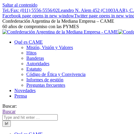
Saltar al contenido
Tel./Fax: (011) 5556-5556/02
Leandro N. Alem 452 (C1003AAR), C.A
Facebook page opens in new window
Twitter page opens in new wi
Confederación Argentina de la Mediana Empresa – CAME
60 años de compromiso con las PYMES
Qué es CAME
Misión, Visión y Valores
Hitos
Banderas
Autoridades
Estatuto
Código de Ética y Convivencia
Informes de gestión
Preguntas frecuentes
Novedades
Prensa
Buscar:
Buscar