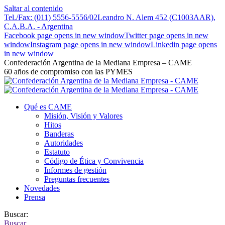
Saltar al contenido
Tel./Fax: (011) 5556-5556/02
Leandro N. Alem 452 (C1003AAR),
C.A.B.A. - Argentina
Facebook page opens in new window
Twitter page opens in new
window
Instagram page opens in new window
Linkedin page opens
in new window
Confederación Argentina de la Mediana Empresa – CAME
60 años de compromiso con las PYMES
Qué es CAME
Misión, Visión y Valores
Hitos
Banderas
Autoridades
Estatuto
Código de Ética y Convivencia
Informes de gestión
Preguntas frecuentes
Novedades
Prensa
Buscar:
Buscar