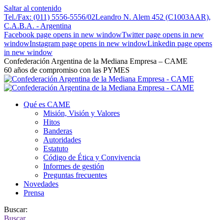
Saltar al contenido
Tel./Fax: (011) 5556-5556/02
Leandro N. Alem 452 (C1003AAR),
C.A.B.A. - Argentina
Facebook page opens in new window
Twitter page opens in new
window
Instagram page opens in new window
Linkedin page opens
in new window
Confederación Argentina de la Mediana Empresa – CAME
60 años de compromiso con las PYMES
Qué es CAME
Misión, Visión y Valores
Hitos
Banderas
Autoridades
Estatuto
Código de Ética y Convivencia
Informes de gestión
Preguntas frecuentes
Novedades
Prensa
Buscar:
Buscar