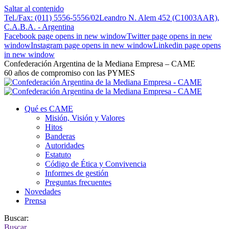
Saltar al contenido
Tel./Fax: (011) 5556-5556/02
Leandro N. Alem 452 (C1003AAR),
C.A.B.A. - Argentina
Facebook page opens in new window
Twitter page opens in new
window
Instagram page opens in new window
Linkedin page opens
in new window
Confederación Argentina de la Mediana Empresa – CAME
60 años de compromiso con las PYMES
Qué es CAME
Misión, Visión y Valores
Hitos
Banderas
Autoridades
Estatuto
Código de Ética y Convivencia
Informes de gestión
Preguntas frecuentes
Novedades
Prensa
Buscar:
Buscar