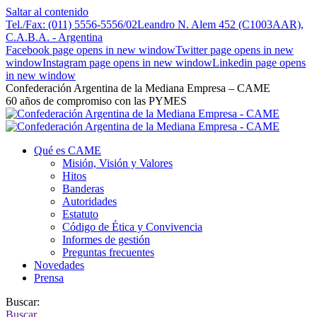
Saltar al contenido
Tel./Fax: (011) 5556-5556/02
Leandro N. Alem 452 (C1003AAR),
C.A.B.A. - Argentina
Facebook page opens in new window
Twitter page opens in new
window
Instagram page opens in new window
Linkedin page opens
in new window
Confederación Argentina de la Mediana Empresa – CAME
60 años de compromiso con las PYMES
Qué es CAME
Misión, Visión y Valores
Hitos
Banderas
Autoridades
Estatuto
Código de Ética y Convivencia
Informes de gestión
Preguntas frecuentes
Novedades
Prensa
Buscar:
Buscar