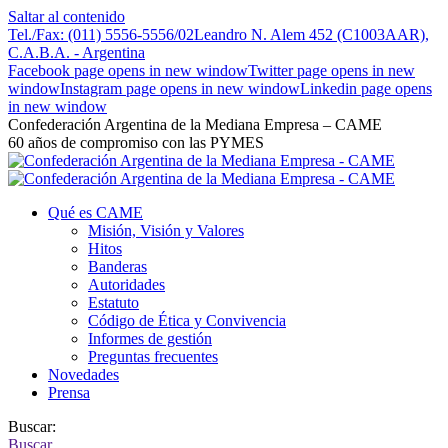
Saltar al contenido
Tel./Fax: (011) 5556-5556/02
Leandro N. Alem 452 (C1003AAR),
C.A.B.A. - Argentina
Facebook page opens in new window
Twitter page opens in new
window
Instagram page opens in new window
Linkedin page opens
in new window
Confederación Argentina de la Mediana Empresa – CAME
60 años de compromiso con las PYMES
Qué es CAME
Misión, Visión y Valores
Hitos
Banderas
Autoridades
Estatuto
Código de Ética y Convivencia
Informes de gestión
Preguntas frecuentes
Novedades
Prensa
Buscar:
Buscar