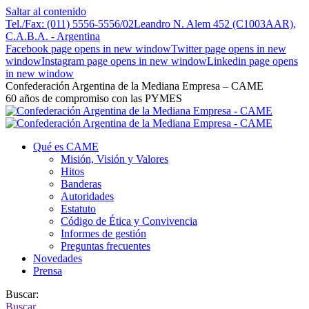
Saltar al contenido
Tel./Fax: (011) 5556-5556/02
Leandro N. Alem 452 (C1003AAR),
C.A.B.A. - Argentina
Facebook page opens in new window
Twitter page opens in new
window
Instagram page opens in new window
Linkedin page opens
in new window
Confederación Argentina de la Mediana Empresa – CAME
60 años de compromiso con las PYMES
Qué es CAME
Misión, Visión y Valores
Hitos
Banderas
Autoridades
Estatuto
Código de Ética y Convivencia
Informes de gestión
Preguntas frecuentes
Novedades
Prensa
Buscar:
Buscar