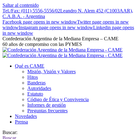
Saltar al contenido
Tel./Fax: (011) 5556-5556/02
Leandro N. Alem 452 (C1003AAR),
C.A.B.A. - Argentina
Facebook page opens in new window
Twitter page opens in new
window
Instagram page opens in new window
Linkedin page opens
in new window
Confederación Argentina de la Mediana Empresa – CAME
60 años de compromiso con las PYMES
Qué es CAME
Misión, Visión y Valores
Hitos
Banderas
Autoridades
Estatuto
Código de Ética y Convivencia
Informes de gestión
Preguntas frecuentes
Novedades
Prensa
Buscar:
Buscar