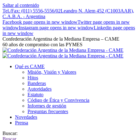
Saltar al contenido
Tel./Fax: (011) 5556-5556/02
Leandro N. Alem 452 (C1003AAR),
C.A.B.A. - Argentina
Facebook page opens in new window
Twitter page opens in new
window
Instagram page opens in new window
Linkedin page opens
in new window
Confederación Argentina de la Mediana Empresa – CAME
60 años de compromiso con las PYMES
Qué es CAME
Misión, Visión y Valores
Hitos
Banderas
Autoridades
Estatuto
Código de Ética y Convivencia
Informes de gestión
Preguntas frecuentes
Novedades
Prensa
Buscar:
Buscar