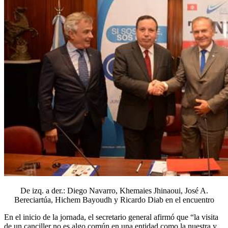
De izq. a der.: Diego Navarro, Khemaies Jhinaoui, José A.
Bereciartúa, Hichem Bayoudh y Ricardo Diab en el encuentro
En el inicio de la jornada, el secretario general afirmó que “la visita
de un canciller no es algo común en una entidad como la nuestra y