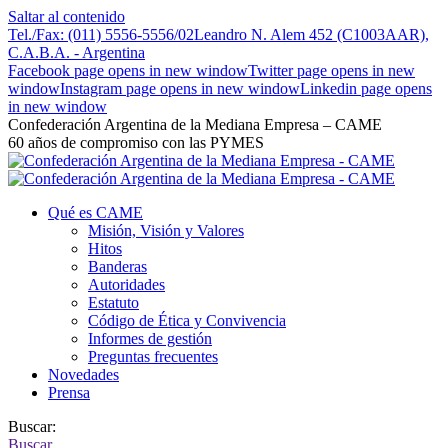
Saltar al contenido
Tel./Fax: (011) 5556-5556/02
Leandro N. Alem 452 (C1003AAR),
C.A.B.A. - Argentina
Facebook page opens in new window
Twitter page opens in new
window
Instagram page opens in new window
Linkedin page opens
in new window
Confederación Argentina de la Mediana Empresa – CAME
60 años de compromiso con las PYMES
Qué es CAME
Misión, Visión y Valores
Hitos
Banderas
Autoridades
Estatuto
Código de Ética y Convivencia
Informes de gestión
Preguntas frecuentes
Novedades
Prensa
Buscar:
Buscar