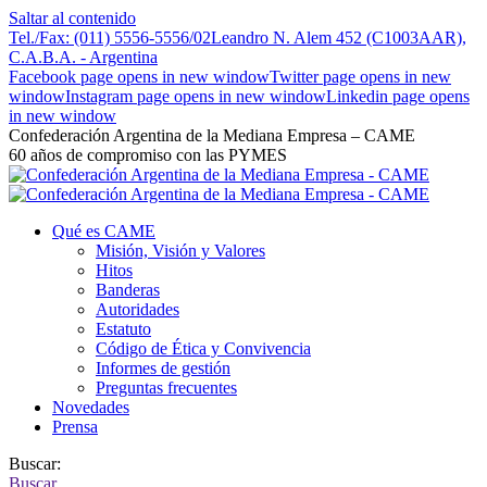
Saltar al contenido
Tel./Fax: (011) 5556-5556/02
Leandro N. Alem 452 (C1003AAR),
C.A.B.A. - Argentina
Facebook page opens in new window
Twitter page opens in new
window
Instagram page opens in new window
Linkedin page opens
in new window
Confederación Argentina de la Mediana Empresa – CAME
60 años de compromiso con las PYMES
Qué es CAME
Misión, Visión y Valores
Hitos
Banderas
Autoridades
Estatuto
Código de Ética y Convivencia
Informes de gestión
Preguntas frecuentes
Novedades
Prensa
Buscar:
Buscar