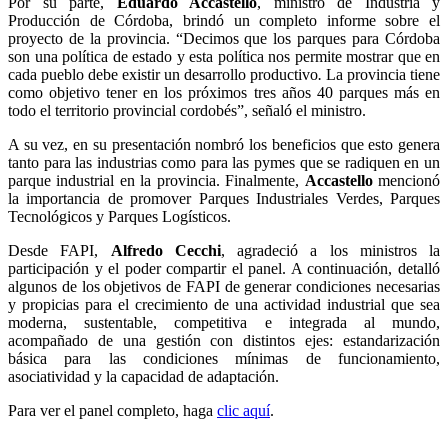
Por su parte,
Eduardo Accastello
, ministro de Industria y
Producción de Córdoba, brindó un completo informe sobre el
proyecto de la provincia. “Decimos que los parques para Córdoba
son una política de estado y esta política nos permite mostrar que en
cada pueblo debe existir un desarrollo productivo
.
La provincia tiene
como objetivo tener en los próximos tres años 40 parques más en
todo el territorio provincial cordobés”, señaló el ministro.
A su vez, en su presentación nombró los beneficios que esto genera
tanto para las industrias como para las pymes que se radiquen en un
parque industrial en la provincia. Finalmente,
Accastello
mencionó
la importancia de promover Parques Industriales Verdes, Parques
Tecnológicos y Parques Logísticos.
Desde FAPI,
Alfredo Cecchi
, agradeció a los ministros la
participación y el poder compartir el panel. A continuación, detalló
algunos de los objetivos de FAPI de generar condiciones necesarias
y propicias para el crecimiento de una actividad industrial que sea
moderna, sustentable, competitiva e integrada al mundo,
acompañado de una gestión con distintos ejes: estandarización
básica para las condiciones mínimas de funcionamiento,
asociatividad y la capacidad de adaptación.
Para ver el panel completo, haga
clic aquí
.