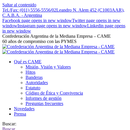
Saltar al contenido
Tel./Fax: (011) 5556-5556/02
Leandro N. Alem 452 (C1003AAR),
C.A.B.A. - Argentina
Facebook page opens in new window
Twitter page opens in new
window
Instagram page opens in new window
Linkedin page opens
in new window
Confederación Argentina de la Mediana Empresa – CAME
60 años de compromiso con las PYMES
Qué es CAME
Misión, Visión y Valores
Hitos
Banderas
Autoridades
Estatuto
Código de Ética y Convivencia
Informes de gestión
Preguntas frecuentes
Novedades
Prensa
Buscar:
Buscar