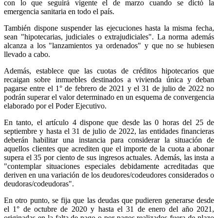
con lo que seguirá vigente el de marzo cuando se dictó la
emergencia sanitaria en todo el país.
También dispone suspender las ejecuciones hasta la misma fecha,
sean "hipotecarias, judiciales o extrajudiciales". La norma además
alcanza a los "lanzamientos ya ordenados" y que no se hubiesen
llevado a cabo.
Además, establece que las cuotas de créditos hipotecarios que
recaigan sobre inmuebles destinados a vivienda única y deban
pagarse entre el 1° de febrero de 2021 y el 31 de julio de 2022 no
podrán superar el valor determinado en un esquema de convergencia
elaborado por el Poder Ejecutivo.
En tanto, el artículo 4 dispone que desde las 0 horas del 25 de
septiembre y hasta el 31 de julio de 2022, las entidades financieras
deberán habilitar una instancia para considerar la situación de
aquellos clientes que acrediten que el importe de la cuota a abonar
supera el 35 por ciento de sus ingresos actuales. Además, las insta a
"contemplar situaciones especiales debidamente acreditadas que
deriven en una variación de los deudores/codeudores considerados o
deudoras/codeudoras".
En otro punto, se fija que las deudas que pudieren generarse desde
el 1° de octubre de 2020 y hasta el 31 de enero del año 2021,
originadas en la falta de pago o por pagos realizados fuera de plazo