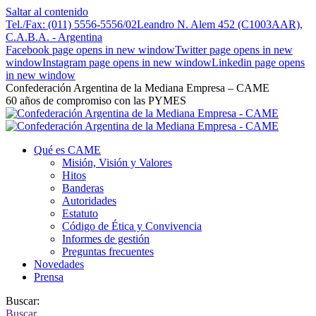
Saltar al contenido
Tel./Fax: (011) 5556-5556/02
Leandro N. Alem 452 (C1003AAR),
C.A.B.A. - Argentina
Facebook page opens in new window
Twitter page opens in new
window
Instagram page opens in new window
Linkedin page opens
in new window
Confederación Argentina de la Mediana Empresa – CAME
60 años de compromiso con las PYMES
Qué es CAME
Misión, Visión y Valores
Hitos
Banderas
Autoridades
Estatuto
Código de Ética y Convivencia
Informes de gestión
Preguntas frecuentes
Novedades
Prensa
Buscar:
Buscar