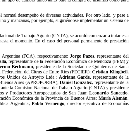
el normal desempeño de diversas actividades. Por otro lado, y pese a
, vino y manzanas, por ejemplo, sugiriéndose implementar un sistema de
 Nacional de Trabajo Agrario (CNTA), se acordó comenzar a tratar esta
ía hasta el momento. En el caso del personal permanente de prestación
la Argentina (FOA), respectivamente;
Jorge Pazos
, representante del
alla,
representante de la Federación Económica de Mendoza (FEM) y
lermo Beckmann
, presidente de la Sociedad de Quinteros de Santa
la Federación del Citrus de Entre Ríos (FECIER);
Cristian Klingbeil,
eros Unidos de Arroyito Ltda.;
Adriana Garde
, representante de la
a de Buenos Aires (APROPORBA);
Daniel González
, representante de la
ante la Comisión Nacional de Trabajo Agrario (CNTA) y presidente
eros y Productores Agropecuarios de San Juan;
Leonardo Saucedo
,
deración Económica de la Provincia de Buenos Aires;
María Alemán
,
ública Argentina;
Pablo Vernengo
, director ejecutivo de Economías