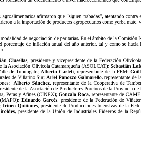
s agroalimentarios afirmaron que “siguen trabadas”, atentando contra 
refirieron a la importación de productos agropecuarios como yerba mate
va modalidad de negociación de paritarias. En el ámbito de la Comisión
e el porcentaje de inflación anual del año anterior, tal y como se hac
io.
ián Clusellas
, presidente y vicepresidente de la Federación Olivíco
 de la Asociación Olivícola Catamarqueña (ASOLCAT);
Sebastián Laf
 Valle de Tupungato;
Alberto Carleti
, representante de la FEM;
Guil
rales de Villarino Sur;
Ariel Panozzo Galmarello
, representante de 
iones;
Alberto Sánchez
, representante de la Cooperativa de Tamb
presidente de la Asociación de Productores Porcinos de la Provinci
ana, Peras y Afines (CINEX);
Gonzalo Roca
, representante de CAME 
ca (MAPO);
Eduardo Garcés
, presidente de la Federación de Viñat
);
Irineo Quiñones
, presidente de Producciones Intensivas de la Fe
iroldes
, presidente de la Unión de Industriales Fideeros de la Rep