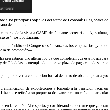
nde a los principales objetivos del sector de Economías Regionales de
ano de obra rural.
en el marco de la visita a CAME del flamante secretario de Agricultura,
úblicas”
, sostuvo
Lizana
.
ón en el ámbito del Congreso está avanzada, los empresarios pyme de
hace la de promoción—.
olas presentaron uno alternativo ya que consideran que éste no acabará
a Ley de Góndolas, contemplando un breve plazo de pago cuando se trate
y para promover la contratación formal de mano de obra temporaria y/o
, prefinanciación de exportaciones y fomento a la transición hacia un
,
Lizana
se refirió a su propuesta de avanzar en un enfoque particular
ados en la reunión. Al respecto, y considerando el derrame que generan
le un tipo de cambio único tanto para la compra de insumos como para