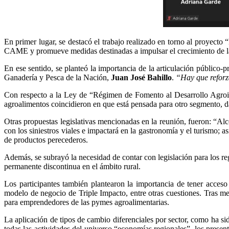
En primer lugar, se destacó el trabajo realizado en torno al proyect
CAME y promueve medidas destinadas a impulsar el crecimiento de l
En ese sentido, se planteó la importancia de la articulación público-p
Ganadería y Pesca de la Nación,
Juan José Bahillo
.
“Hay que reforza
Con respecto a la Ley de “Régimen de Fomento al Desarrollo Agroind
agroalimentos coincidieron en que está pensada para otro segmento, 
Otras propuestas legislativas mencionadas en la reunión, fueron: “Alc
con los siniestros viales e impactará en la gastronomía y el turismo;
de productos perecederos.
Además, se subrayó la necesidad de contar con legislación para los r
permanente discontinua en el ámbito rural.
Los participantes también plantearon la importancia de tener acceso 
modelo de negocio de Triple Impacto, entre otras cuestiones. Tras 
para emprendedores de las pymes agroalimentarias.
La aplicación de tipos de cambio diferenciales por sector, como ha si
todas las actividades del universo “economías regionales”, los pres