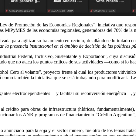
o “Ley de Promoción de las Economías Regionales”, iniciativa que respo
as MiPyMES de las economías regionales, generadoras del 70% de la m
rivada para agilizar su tratamiento en recinto, detallándose lo tratado 
r la presencia institucional en el ámbito de decisión de las políticas p
ustrial Federal, Inclusivo, Sustentable y Exportador”, cuya discusi
dado que no ataca los puntos críticos de sus actividades —como sí lo 
ohol Cero al volante”, proyecto frente al cual los productores vitiviníc
 así como también la iniciativa que se está trabajando para modificar l
egantes electrodependientes —y facilitar su reconversión energética—, 
al crédito para obras de infraestructura (hídricas, fundamentalmente)
mencionar los ANR y programas de financiamiento "Crédito Argentino”
do anunciado para la soja y el sector minero, fue otro de los temas trat
entes solicitaron un ordenamiento a nivel macroeconómico que contemp