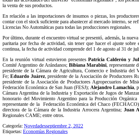
la venta de sus productos.
En relación a las importaciones de insumos o piezas, los productore
contar con el stock suficiente para abastecer al mercado interno, se 
Licencias No Automáticas para todas las producciones regionales.
Por último, durante el encuentro virtual se presentó, además, la nue
paritaria por fecha de actividad, sin tener que hacer el ajuste sobr
continua, la fecha de actividad comprende del 1 de agosto al 31 de jul
En la reunión virtual estuvieron presentes
Patricia Calderón
y
Jul
Comité Argentino de Arándanos;
Bibiana Marabini
, representante
presidente de la Cámara de Agricultura, Comercio e Industria del
Fe;
Eduardo Juárez
, presidente de la Asociación de Productores Ru
presidente de la Asociación de Productores Agropecuarios de Mis
Federación Económica de San Juan (FESJ);
Alejandro Lamachia
, 
Cámara Argentina de la Industria y Exportación de Jugos de Manz
honorario del Movimiento Argentino para la Producción Orgáni
representante de la Federación Económica del Chaco (FECHACO
directora de la Cámara de la Industria Arrocera Argentina;
Juan A
Regionales CAME; entre otros.
Categoría:
Novedades
septiembre 2, 2022
Etiquetas:
Economías Regionales