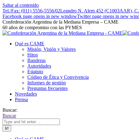
Saltar al contenido
Tel./Fax: (011) 5556-5556/02
Leandro N. Alem 452 (C1003AAR), C.A
Facebook page opens in new window
Twitter page opens in new wi
Confederación Argentina de la Mediana Empresa – CAME
60 años de compromiso con las PYMES
Qué es CAME
Misión, Visión y Valores
Hitos
Banderas
Autoridades
Estatuto
Código de Ética y Convivencia
Informes de gestión
Preguntas frecuentes
Novedades
Prensa
Buscar:
Buscar