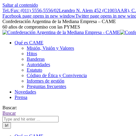
Saltar al contenido
Tel./Fax: (011) 5556-5556/02
Leandro N. Alem 452 (C1003AAR), C.A
Facebook page opens in new window
Twitter page opens in new wi
Confederación Argentina de la Mediana Empresa – CAME
60 años de compromiso con las PYMES
Qué es CAME
Misión, Visión y Valores
Hitos
Banderas
Autoridades
Estatuto
Código de Ética y Convivencia
Informes de gestión
Preguntas frecuentes
Novedades
Prensa
Buscar:
Buscar