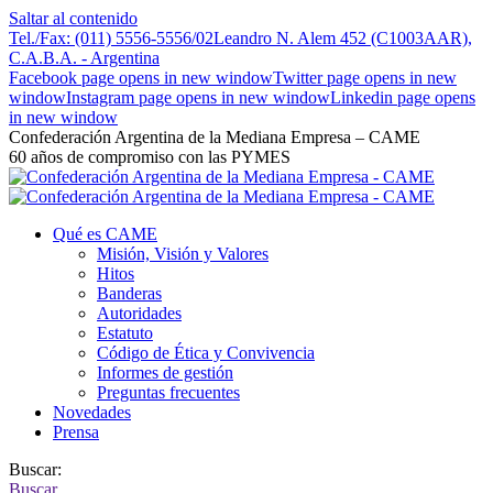
Saltar al contenido
Tel./Fax: (011) 5556-5556/02
Leandro N. Alem 452 (C1003AAR),
C.A.B.A. - Argentina
Facebook page opens in new window
Twitter page opens in new
window
Instagram page opens in new window
Linkedin page opens
in new window
Confederación Argentina de la Mediana Empresa – CAME
60 años de compromiso con las PYMES
Qué es CAME
Misión, Visión y Valores
Hitos
Banderas
Autoridades
Estatuto
Código de Ética y Convivencia
Informes de gestión
Preguntas frecuentes
Novedades
Prensa
Buscar:
Buscar