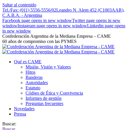
Saltar al contenido
Tel./Fax: (011) 5556-5556/02
Leandro N. Alem 452 (C1003AAR),
C.A.B.A. - Argentina
Facebook page opens in new window
Twitter page opens in new
window
Instagram page opens in new window
Linkedin page opens
in new window
Confederación Argentina de la Mediana Empresa – CAME
60 años de compromiso con las PYMES
Qué es CAME
Misión, Visión y Valores
Hitos
Banderas
Autoridades
Estatuto
Código de Ética y Convivencia
Informes de gestión
Preguntas frecuentes
Novedades
Prensa
Buscar:
Buscar