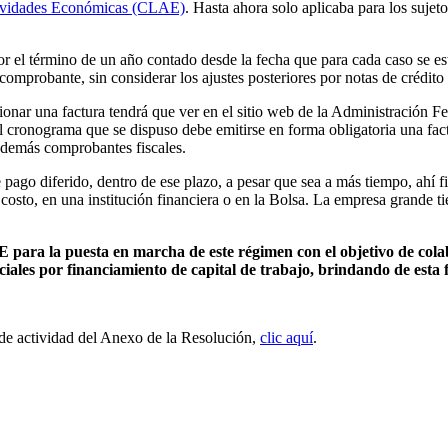
ctividades Económicas (CLAE)
. Hasta ahora solo aplicaba para los sujet
 el término de un año contado desde la fecha que para cada caso se est
comprobante, sin considerar los ajustes posteriores por notas de crédito 
onar una factura tendrá que ver en el sitio web de la Administración Fe
el cronograma que se dispuso debe emitirse en forma obligatoria una fac
os demás comprobantes fiscales.
ago diferido, dentro de ese plazo, a pesar que sea a más tiempo, ahí fin
osto, en una institución financiera o en la Bolsa. La empresa grande tien
 para la puesta en marcha de este régimen con el objetivo de cola
rciales por financiamiento de capital de trabajo, brindando de est
 de actividad del Anexo de la Resolución,
clic aquí
.