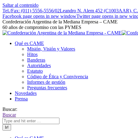
Saltar al contenido
Tel./Fax: (011) 5556-5556/02
Leandro N. Alem 452 (C1003AAR), C.A
Facebook page opens in new window
Twitter page opens in new wi
Confederación Argentina de la Mediana Empresa – CAME
60 años de compromiso con las PYMES
Qué es CAME
Misión, Visión y Valores
Hitos
Banderas
Autoridades
Estatuto
Código de Ética y Convivencia
Informes de gestión
Preguntas frecuentes
Novedades
Prensa
Buscar:
Buscar