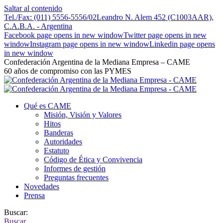
Saltar al contenido
Tel./Fax: (011) 5556-5556/02
Leandro N. Alem 452 (C1003AAR),
C.A.B.A. - Argentina
Facebook page opens in new window
Twitter page opens in new
window
Instagram page opens in new window
Linkedin page opens
in new window
Confederación Argentina de la Mediana Empresa – CAME
60 años de compromiso con las PYMES
Qué es CAME
Misión, Visión y Valores
Hitos
Banderas
Autoridades
Estatuto
Código de Ética y Convivencia
Informes de gestión
Preguntas frecuentes
Novedades
Prensa
Buscar:
Buscar