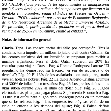
SU VALOR (“
Los precios de los agroalimentos se multiplicaron
por 3,6 veces desde que salieron del campo hasta que llegaron a la
góndola en noviembre, según el Índice de Precios en Origen y
Destino –IPOD- elaborado por el sector de Economías Regionales
de la Confederación Argentina de la Mediana Empresa -CAME-.
En promedio, la participación del productor en el precio final de
venta fue de 26,5% en noviembre, estimó la entidad.”)
Notas de información general
Clarín.
Tapa. Las consecuencias del fallo por corrupción: Tras la
condena, toma impulso un millonario juicio civil contra Cristina; En
los centros turísticos del sur brasileño se preparan para recibir a
muchos argentinos: Pese al dólar Qatar, subieron un 20% las
consultas para viajar a Brasil; Pág. 4 Horacio Rodríguez Larreta: “El
populismo ha demostrado su fracaso, ya sea de izquierda o de
derecha”; Pág. 20 El 18% de los asalariados con trabajo registrado
vive en hogares pobres; Pág. 22 La dupla Alberto-Cristina acumula
casi 300% de inflación en tres años; Pág. 26 Los precios de los autos
0km suben durante 2022 al ritmo del dólar blue; Pág. 28 Jugada
electoral: más plata para pagar planes; Suplemento Económico Pág.
3 Otro test difícil para el gobierno: conseguir pesos en un mercado
que se los retacea; Pág. 4 Las empresas tecnológicas, el fin de un
ciclo de euforia a los tiempos del ajuste; Pág. 6 Faltan definir
cuestiones reglamentarias: El real alcance del acuerdo impositivo