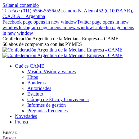
Saltar al contenido
Tel./Fax: (011) 5556-5556/02
Leandro N. Alem 452 (C1003AAR),
C.A.B.A. - Argentina
Facebook page opens in new window
Twitter page opens in new
window
Instagram page opens in new window
Linkedin page opens
in new window
Confederación Argentina de la Mediana Empresa – CAME
60 años de compromiso con las PYMES
Qué es CAME
Misión, Visión y Valores
Hitos
Banderas
Autoridades
Estatuto
Código de Ética y Convivencia
Informes de gestión
Preguntas frecuentes
Novedades
Prensa
Buscar:
Buscar