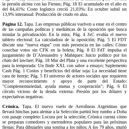
la presión alcista con las Fiestas; Pág. 18 El acumulado en el año es
del 84,41%: Costo logístico creció 21,03%; En octubre subió un
13,9% interanual: Producción de crudo en alza.
Página 12.
Tapa. Las empresas públicas vuelven a estar en el centro
de las campañas políticas y mediáticas de la oposición que busca
instalar la privatización: En la mira; Pág. 4 JxC evalúa el nuevo
tablero electoral: La calculadora de la oposición; Pág. 5 El FDT
discute una “nueva etapa” con más presencia en las calles: Cómo
cosechar votos sin CFK en la boleta; Pág. 8 El FdT impulsa el
juzgamiento de D´Alessandro y Mahiques: Juicio político por los
chats del lawfare; Pág. 18 Mar del Plata y una excelente perspectiva
para la temporada: Un finde XXL con sabor a ensayo; Suplemento
Cash Pág. 1 Costos y beneficios del dólar soja: La necesidad tiene
cara de hereje; Pág. 5 El universo de actores sociales que requieren
mayor reconocimiento y apoyo de parte del Estado:
"Complementariedad, ayuda mutua y cooperación"; Pág. 6 El
círculo vicioso de la deuda externa: Presión por los dólares y
expectativas negativas.
Crónica.
Tapa. El nuevo vuelo de Aerolíneas Argentinas que
llevará hinchas para alentar a la Selección partirá hoy rumbo a Doha
con pasaje completo: Locura por la selección; Crónica cuenta cómo
se preparan comedores y merenderos populares para las próximas
fiestas: Para dibujarles una sonrisa a los niños; A los 79 años, murió