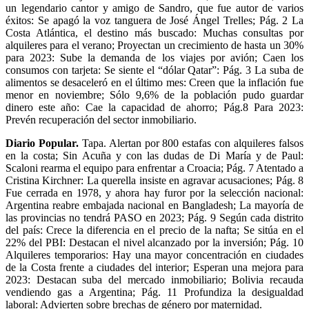
un legendario cantor y amigo de Sandro, que fue autor de varios
éxitos: Se apagó la voz tanguera de José Ángel Trelles; Pág. 2 La
Costa Atlántica, el destino más buscado: Muchas consultas por
alquileres para el verano; Proyectan un crecimiento de hasta un 30%
para 2023: Sube la demanda de los viajes por avión; Caen los
consumos con tarjeta: Se siente el “dólar Qatar”: Pág. 3 La suba de
alimentos se desaceleró en el último mes: Creen que la inflación fue
menor en noviembre; Sólo 9,6% de la población pudo guardar
dinero este año: Cae la capacidad de ahorro; Pág.8 Para 2023:
Prevén recuperación del sector inmobiliario.
Diario Popular.
Tapa. Alertan por 800 estafas con alquileres falsos
en la costa; Sin Acuña y con las dudas de Di María y de Paul:
Scaloni rearma el equipo para enfrentar a Croacia; Pág. 7 Atentado a
Cristina Kirchner: La querella insiste en agravar acusaciones; Pág. 8
Fue cerrada en 1978, y ahora hay furor por la selección nacional:
Argentina reabre embajada nacional en Bangladesh; La mayoría de
las provincias no tendrá PASO en 2023; Pág. 9 Según cada distrito
del país: Crece la diferencia en el precio de la nafta; Se sitúa en el
22% del PBI: Destacan el nivel alcanzado por la inversión; Pág. 10
Alquileres temporarios: Hay una mayor concentración en ciudades
de la Costa frente a ciudades del interior; Esperan una mejora para
2023: Destacan suba del mercado inmobiliario; Bolivia recauda
vendiendo gas a Argentina; Pág. 11 Profundiza la desigualdad
laboral: Advierten sobre brechas de género por maternidad.