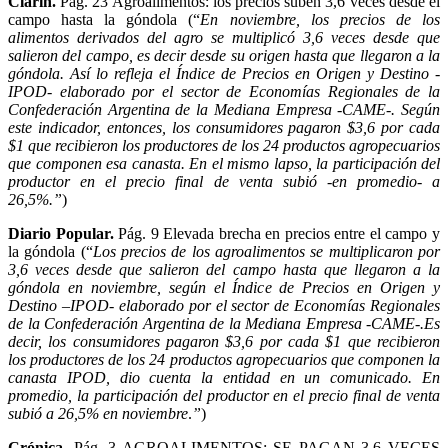
Clarín.
Pág. 23 Agroalimentos: los precios suben 3,6 veces desde el
campo hasta la góndola (“
En noviembre, los precios de los
alimentos derivados del agro se multiplicó 3,6 veces desde que
salieron del campo, es decir desde su origen hasta que llegaron a la
góndola. Así lo refleja el Índice de Precios en Origen y Destino -
IPOD- elaborado por el sector de Economías Regionales de la
Confederación Argentina de la Mediana Empresa -CAME-. Según
este indicador, entonces, los consumidores pagaron $3,6 por cada
$1 que recibieron los productores de los 24 productos agropecuarios
que componen esa canasta. En el mismo lapso, la participación del
productor en el precio final de venta subió -en promedio- a
26,5%.”
)
Diario Popular.
Pág. 9 Elevada brecha en precios entre el campo y
la góndola (“
Los precios de los agroalimentos se multiplicaron por
3,6 veces desde que salieron del campo hasta que llegaron a la
góndola en noviembre, según el Índice de Precios en Origen y
Destino –IPOD- elaborado por el sector de Economías Regionales
de la Confederación Argentina de la Mediana Empresa -CAME-.Es
decir, los consumidores pagaron $3,6 por cada $1 que recibieron
los productores de los 24 productos agropecuarios que componen la
canasta IPOD, dio cuenta la entidad en un comunicado. En
promedio, la participación del productor en el precio final de venta
subió a 26,5% en noviembre
.
”
)
Crónica.
Pág. 3 AGROALIMENTOS: SE PAGAN 3,6 VECES