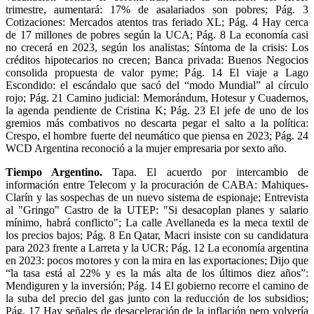
trimestre, aumentará: 17% de asalariados son pobres; Pág. 3
Cotizaciones: Mercados atentos tras feriado XL; Pág. 4 Hay cerca
de 17 millones de pobres según la UCA; Pág. 8 La economía casi
no crecerá en 2023, según los analistas; Síntoma de la crisis: Los
créditos hipotecarios no crecen; Banca privada: Buenos Negocios
consolida propuesta de valor pyme; Pág. 14 El viaje a Lago
Escondido: el escándalo que sacó del “modo Mundial” al círculo
rojo; Pág. 21 Camino judicial: Memorándum, Hotesur y Cuadernos,
la agenda pendiente de Cristina K; Pág. 23 El jefe de uno de los
gremios más combativos no descarta pegar el salto a la política:
Crespo, el hombre fuerte del neumático que piensa en 2023; Pág. 24
WCD Argentina reconoció a la mujer empresaria por sexto año.
Tiempo Argentino.
Tapa. El acuerdo por intercambio de
información entre Telecom y la procuración de CABA: Mahiques-
Clarín y las sospechas de un nuevo sistema de espionaje; Entrevista
al "Gringo" Castro de la UTEP: "Si desacoplan planes y salario
mínimo, habrá conflicto"; La calle Avellaneda es la meca textil de
los precios bajos; Pág. 8 En Qatar, Macri insiste con su candidatura
para 2023 frente a Larreta y la UCR; Pág. 12 La economía argentina
en 2023: pocos motores y con la mira en las exportaciones; Dijo que
“la tasa está al 22% y es la más alta de los últimos diez años”:
Mendiguren y la inversión; Pág. 14 El gobierno recorre el camino de
la suba del precio del gas junto con la reducción de los subsidios;
Pág. 17 Hay señales de desaceleración de la inflación pero volvería