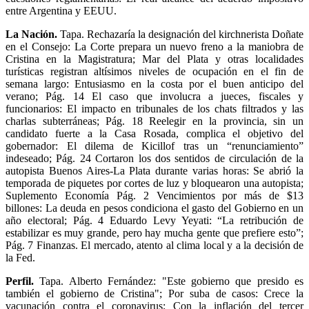
entre Argentina y EEUU.
La Nación.
Tapa. Rechazaría la designación del kirchnerista Doñate
en el Consejo: La Corte prepara un nuevo freno a la maniobra de
Cristina en la Magistratura; Mar del Plata y otras localidades
turísticas registran altísimos niveles de ocupación en el fin de
semana largo: Entusiasmo en la costa por el buen anticipo del
verano; Pág. 14 El caso que involucra a jueces, fiscales y
funcionarios: El impacto en tribunales de los chats filtrados y las
charlas subterráneas; Pág. 18 Reelegir en la provincia, sin un
candidato fuerte a la Casa Rosada, complica el objetivo del
gobernador: El dilema de Kicillof tras un “renunciamiento”
indeseado; Pág. 24 Cortaron los dos sentidos de circulación de la
autopista Buenos Aires-La Plata durante varias horas: Se abrió la
temporada de piquetes por cortes de luz y bloquearon una autopista;
Suplemento Economía Pág. 2 Vencimientos por más de $13
billones: La deuda en pesos condiciona el gasto del Gobierno en un
año electoral; Pág. 4 Eduardo Levy Yeyati: “La retribución de
estabilizar es muy grande, pero hay mucha gente que prefiere esto”;
Pág. 7 Finanzas. El mercado, atento al clima local y a la decisión de
la Fed.
Perfil.
Tapa. Alberto Fernández: "Este gobierno que presido es
también el gobierno de Cristina"; Por suba de casos: Crece la
vacunación contra el coronavirus; Con la inflación del tercer