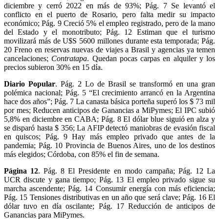
diciembre y cerró 2022 en más de 93%; Pág. 7 Se levantó el
conflicto en el puerto de Rosario, pero falta medir su impacto
económico; Pág. 9 Creció 5% el empleo registrado, pero de la mano
del Estado y el monotributo; Pág. 12 Estiman que el turismo
movilizará más de U$S 5600 millones durante esta temporada; Pág.
20 Freno en reservas nuevas de viajes a Brasil y agencias ya temen
cancelaciones;
Contratapa
. Quedan pocas carpas en alquiler y los
precios subieron 30% en 15 día.
Diario Popular
. Pág. 2 Lo de Brasil se transformó en una gran
polémica nacional; Pág. 5 “El crecimiento arrancó en la Argentina
hace dos años”; Pág. 7 La canasta básica porteña superó los $ 73 mil
por mes; Reducen anticipos de Ganancias a MiPymes; El IPC subió
5,8% en diciembre en CABA; Pág. 8 El dólar blue siguió en alza y
se disparó hasta $ 356; La AFIP detectó maniobras de evasión fiscal
en quiscos; Pág. 9 Hay más empleo privado que antes de la
pandemia; Pág. 10 Provincia de Buenos Aires, uno de los destinos
más elegidos; Córdoba, con 85% el fin de semana.
Página 12
. Pág. 8 El Presidente en modo campaña; Pág. 12 La
UCR discute y gana tiempo; Pág. 13 El empleo privado sigue su
marcha ascendente; Pág. 14 Consumir energía con más eficiencia;
Pág. 15 Tensiones distributivas en un año que será clave; Pág. 16 El
dólar tuvo en día oscilante; Pág. 17 Reducción de anticipos de
Ganancias para MiPymes.