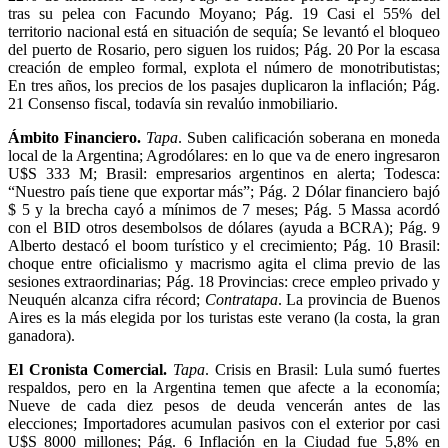
tras su pelea con Facundo Moyano; Pág. 19 Casi el 55% del
territorio nacional está en situación de sequía; Se levantó el bloqueo
del puerto de Rosario, pero siguen los ruidos; Pág. 20 Por la escasa
creación de empleo formal, explota el número de monotributistas;
En tres años, los precios de los pasajes duplicaron la inflación; Pág.
21 Consenso fiscal, todavía sin revalúo inmobiliario.
Ámbito Financiero.
Tapa
. Suben calificación soberana en moneda
local de la Argentina; Agrodólares: en lo que va de enero ingresaron
U$S 333 M; Brasil: empresarios argentinos en alerta; Todesca:
“Nuestro país tiene que exportar más”; Pág. 2 Dólar financiero bajó
$ 5 y la brecha cayó a mínimos de 7 meses; Pág. 5 Massa acordó
con el BID otros desembolsos de dólares (ayuda a BCRA); Pág. 9
Alberto destacó el boom turístico y el crecimiento; Pág. 10 Brasil:
choque entre oficialismo y macrismo agita el clima previo de las
sesiones extraordinarias; Pág. 18 Provincias: crece empleo privado y
Neuquén alcanza cifra récord;
Contratapa
. La provincia de Buenos
Aires es la más elegida por los turistas este verano (la costa, la gran
ganadora).
El Cronista Comercial.
Tapa
. Crisis en Brasil: Lula sumó fuertes
respaldos, pero en la Argentina temen que afecte a la economía;
Nueve de cada diez pesos de deuda vencerán antes de las
elecciones; Importadores acumulan pasivos con el exterior por casi
U$S 8000 millones; Pág. 6 Inflación en la Ciudad fue 5,8% en