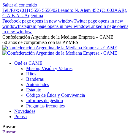
Saltar al contenido
Tel./Fax: (011) 5556-5556/02
Leandro N. Alem 452 (C1003AAR),
C.A.B.A. - Argentina
Facebook page opens in new window
Twitter page opens in new
window
Instagram page opens in new window
Linkedin page opens
in new window
Confederación Argentina de la Mediana Empresa – CAME
60 años de compromiso con las PYMES
Qué es CAME
Misión, Visión y Valores
Hitos
Banderas
Autoridades
Estatuto
Código de Ética y Convivencia
Informes de gestión
Preguntas frecuentes
Novedades
Prensa
Buscar:
Buscar