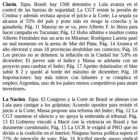
Clarín
.
Tapa
. Brasil: hay 1500 detenidos y Lula avanza en el
control de las fuerzas de seguridad; La CGT resiste la presión de
Cristina y además rechaza apoyar el juicio a la Corte; La sequía ya
alcanza al 55% del país y pone más en riesgo la cosecha y la
ganadería; Pág. 11 Manzur no se va, pero Alberto F. lo libera para
hacer campaña en Tucumán; Pág. 12 Hubo silbidos e insultos contra
Alberto Fernández tras un acto en Miramar; Rodríguez Larreta pasó
un mal momento en la arena de Mar del Plata; Pág. 14 Arranca el
año electoral y unas 18 provincias desdoblan sus comicios; Pág. 16
Los precios no se detienen: la inflación en la Ciudad fue 5,8% en
diciembre; El jueves sale el índice y Massa se adelanta con un
proyecto para cambiar el Indec; Pág. 17 Apetito dolarizador: el blue
subió $ 2 y quedó al borde del máximo de diciembre; Pág. 18
Importaciones: hay más rubros con faltantes y se complica el
empleo; Argentina, uno de los países menos competitivos para atraer
inversiones.
La Nación
.
Tapa
. El Congreso y la Corte de Brasil se alinean con
Lula para castigar a los golpistas; Acuerdo opositor para resistir el
juicio a la Corte; Massa propone una reforma del Indec; Pág. 12 La
CGT mantiene el silencio y no apoya la embestida al tribunal; Pág.
13 El Gobierno vinculó a Macri con la violencia en Brasil y fue
duramente cuestionado; Pág. 15 La UCR le exigirá al PRO que no
divida a la coalición en el interior; Ninguna fuerza política supera el
22% de intención de voto; Pág. 16 Kicillof pierde apoyo sindical