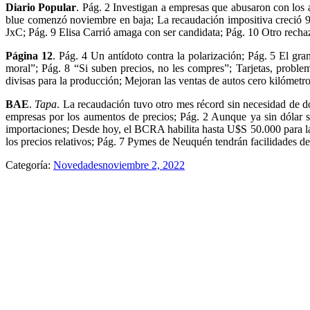
Diario Popular
. Pág. 2 Investigan a empresas que abusaron con los 
blue comenzó noviembre en baja; La recaudación impositiva creció 9
JxC; Pág. 9 Elisa Carrió amaga con ser candidata; Pág. 10 Otro recha
Página 12
. Pág. 4 Un antídoto contra la polarización; Pág. 5 El gr
moral”; Pág. 8 “Si suben precios, no les compres”; Tarjetas, probl
divisas para la producción; Mejoran las ventas de autos cero kilómet
BAE
.
Tapa
. La recaudación tuvo otro mes récord sin necesidad de d
empresas por los aumentos de precios; Pág. 2 Aunque ya sin dólar soj
importaciones; Desde hoy, el BCRA habilita hasta U$S 50.000 para la
los precios relativos; Pág. 7 Pymes de Neuquén tendrán facilidades de 
Categoría:
Novedades
noviembre 2, 2022