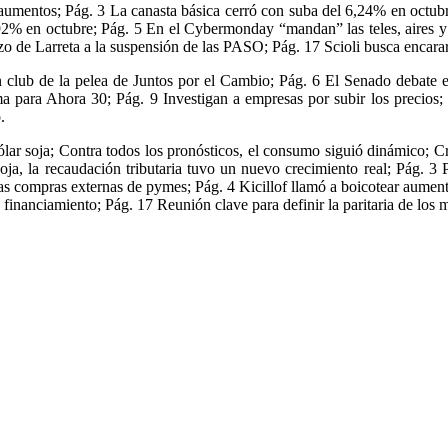
aumentos; Pág. 3 La canasta básica cerró con suba del 6,24% en octubre;
2% en octubre; Pág. 5 En el Cybermonday “mandan” las teles, aires y n
zo de Larreta a la suspensión de las PASO; Pág. 17 Scioli busca encara
an club de la pelea de Juntos por el Cambio; Pág. 6 El Senado debate 
ema para Ahora 30; Pág. 9 Investigan a empresas por subir los precios
ro.
ólar soja; Contra todos los pronósticos, el consumo siguió dinámico; C
a, la recaudación tributaria tuvo un nuevo crecimiento real; Pág. 3 P
s compras externas de pymes; Pág. 4 Kicillof llamó a boicotear aumen
financiamiento; Pág. 17 Reunión clave para definir la paritaria de los m