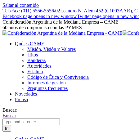
Saltar al contenido
Tel./Fax: (011) 5556-5556/02
Leandro N. Alem 452 (C1003AAR), C.A
Facebook page opens in new window
Twitter page opens in new wi
Confederación Argentina de la Mediana Empresa – CAME
60 años de compromiso con las PYMES
Qué es CAME
Misión, Visión y Valores
Hitos
Banderas
Autoridades
Estatuto
Código de Ética y Convivencia
Informes de gestión
Preguntas frecuentes
Novedades
Prensa
Buscar:
Buscar