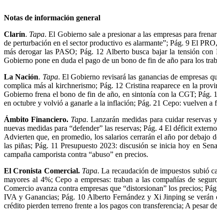
Notas de información general
Clarín
.
Tapa
. El Gobierno sale a presionar a las empresas para frenar
de perturbación en el sector productivo es alarmante”; Pág. 9 El PRO, 
más derogar las PASO; Pág. 12 Alberto busca bajar la tensión con M
Gobierno pone en duda el pago de un bono de fin de año para los tra
La Nación
.
Tapa
. El Gobierno revisará las ganancias de empresas qu
complica más al kirchnerismo; Pág. 12 Cristina reaparece en la provin
Gobierno frena el bono de fin de año, en sintonía con la CGT; Pág. 1
en octubre y volvió a ganarle a la inflación; Pág. 21 Cepo: vuelven a 
Ámbito Financiero.
Tapa
. Lanzarán medidas para cuidar reservas y
nuevas medidas para “defender” las reservas; Pág. 4 El déficit extern
Advierten que, en promedio, los salarios cerrarán el año por debajo 
las piñas; Pág. 11 Presupuesto 2023: discusión se inicia hoy en Sen
campaña camporista contra “abuso” en precios.
El Cronista Comercial.
Tapa
. La recaudación de impuestos subió ca
mayores al 4%; Cepo a empresas: traban a las compañías de seguros
Comercio avanza contra empresas que “distorsionan” los precios; Pág. 
IVA y Ganancias; Pág. 10 Alberto Fernández y Xi Jinping se verán en
crédito pierden terreno frente a los pagos con transferencia; A pesar de