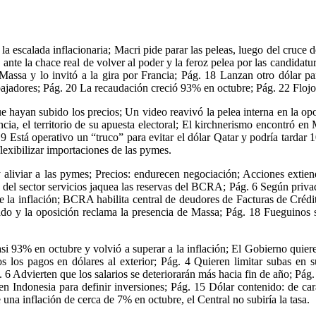
 la escalada inflacionaria; Macri pide parar las peleas, luego del cruce 
ante la chace real de volver al poder y la feroz pelea por las candidat
assa y lo invitó a la gira por Francia; Pág. 18 Lanzan otro dólar par
bajadores; Pág. 20 La recaudación creció 93% en octubre; Pág. 22 Flo
e hayan subido los precios; Un video reavivó la pelea interna en la o
cia, el territorio de su apuesta electoral; El kirchnerismo encontró en 
9 Está operativo un “truco” para evitar el dólar Qatar y podría tardar 
flexibilizar importaciones de las pymes.
 aliviar a las pymes; Precios: endurecen negociación; Acciones extie
o del sector servicios jaquea las reservas del BCRA; Pág. 6 Según priv
de la inflación; BCRA habilita central de deudores de Facturas de Cré
ado y la oposición reclama la presencia de Massa; Pág. 18 Fueguinos 
si 93% en octubre y volvió a superar a la inflación; El Gobierno quie
 los pagos en dólares al exterior; Pág. 4 Quieren limitar subas en s
6 Advierten que los salarios se deteriorarán más hacia fin de año; Pág.
 Indonesia para definir inversiones; Pág. 15 Dólar contenido: de cara
 una inflación de cerca de 7% en octubre, el Central no subiría la tasa.