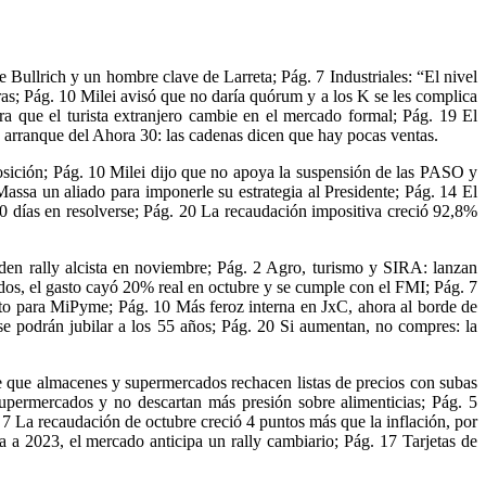
de Bullrich y un hombre clave de Larreta; Pág. 7 Industriales: “El nivel
uras; Pág. 10 Milei avisó que no daría quórum y a los K se les complica
a que el turista extranjero cambie en el mercado formal; Pág. 19 El
jo arranque del Ahora 30: las cadenas dicen que hay pocas ventas.
posición; Pág. 10 Milei dijo que no apoya la suspensión de las PASO y
Massa un aliado para imponerle su estrategia al Presidente; Pág. 14 El
10 días en resolverse; Pág. 20 La recaudación impositiva creció 92,8%
nden rally alcista en noviembre; Pág. 2 Agro, turismo y SIRA: lanzan
ados, el gasto cayó 20% real en octubre y se cumple con el FMI; Pág. 7
dito para MiPyme; Pág. 10 Más feroz interna en JxC, ahora al borde de
se podrán jubilar a los 55 años; Pág. 20 Si aumentan, no compres: la
re que almacenes y supermercados rechacen listas de precios con subas
upermercados y no descartan más presión sobre alimenticias; Pág. 5
 7 La recaudación de octubre creció 4 puntos más que la inflación, por
 a 2023, el mercado anticipa un rally cambiario; Pág. 17 Tarjetas de