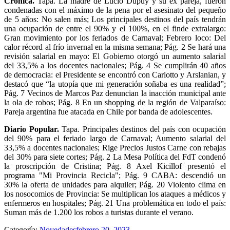
Crónica.
Tapa. La madre de Lucio Dupuy y su ex pareja, fueron
condenadas con el máximo de la pena por el asesinato del pequeño
de 5 años: No salen más; Los principales destinos del país tendrán
una ocupación de entre el 90% y el 100%, en el finde extralargo:
Gran movimiento por los feriados de Carnaval; Febrero loco: Del
calor récord al frío invernal en la misma semana; Pág. 2 Se hará una
revisión salarial en mayo: El Gobierno otorgó un aumento salarial
del 33,5% a los docentes nacionales; Pág. 4 Se cumplirán 40 años
de democracia: el Presidente se encontró con Carlotto y Arslanian, y
destacó que “la utopía que mi generación soñaba es una realidad”;
Pág. 7 Vecinos de Marcos Paz denuncian la inacción municipal ante
la ola de robos; Pág. 8 En un shopping de la región de Valparaíso:
Pareja argentina fue atacada en Chile por banda de adolescentes.
Diario Popular.
Tapa. Principales destinos del país con ocupación
del 90% para el feriado largo de Carnaval; Aumento salarial del
33,5% a docentes nacionales; Rige Precios Justos Carne con rebajas
del 30% para siete cortes; Pág. 2 La Mesa Política del FdT condenó
la proscripción de Cristina; Pág. 8 Axel Kicillof presentó el
programa "Mi Provincia Recicla"; Pág. 9 CABA: descendió un
30% la oferta de unidades para alquiler; Pág. 20 Violento clima en
los nosocomios de Provincia: Se multiplican los ataques a médicos y
enfermeros en hospitales; Pág. 21 Una problemática en todo el país:
Suman más de 1.200 los robos a turistas durante el verano.
Categoría:
Novedades
febrero 20, 2023