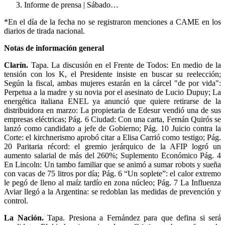
Informe de prensa | Sábado…
*En el día de la fecha no se registraron menciones a CAME en los
diarios de tirada nacional.
Notas de información general
Clarín.
Tapa. La discusión en el Frente de Todos: En medio de la
tensión con los K, el Presidente insiste en buscar su reelección;
Según la fiscal, ambas mujeres estarán en la cárcel "de por vida":
Perpetua a la madre y su novia por el asesinato de Lucio Dupuy; La
energética italiana ENEL ya anunció que quiere retirarse de la
distribuidora en marzo: La propietaria de Edesur vendió una de sus
empresas eléctricas; Pág. 6 Ciudad: Con una carta, Fernán Quirós se
lanzó como candidato a jefe de Gobierno; Pág. 10 Juicio contra la
Corte: el kirchnerismo aprobó citar a Elisa Carrió como testigo; Pág.
20 Paritaria récord: el gremio jerárquico de la AFIP logró un
aumento salarial de más del 260%; Suplemento Económico Pág. 4
En Lincoln: Un tambo familiar que se animó a sumar robots y sueña
con vacas de 75 litros por día; Pág. 6 “Un soplete”: el calor extremo
le pegó de lleno al maíz tardío en zona núcleo; Pág. 7 La Influenza
Aviar llegó a la Argentina: se redoblan las medidas de prevención y
control.
La Nación.
Tapa. Presiona a Fernández para que defina si será