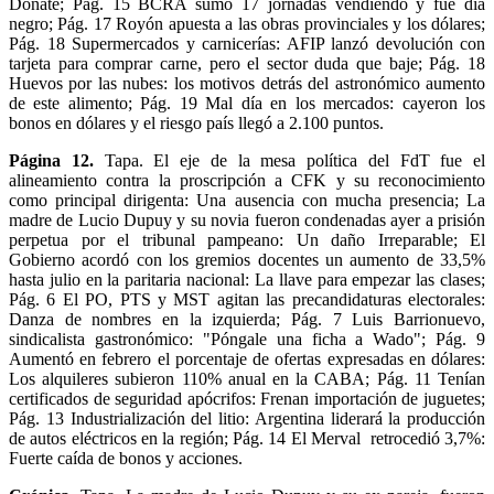
Doñate; Pág. 15 BCRA sumó 17 jornadas vendiendo y fue día
negro; Pág. 17 Royón apuesta a las obras provinciales y los dólares;
Pág. 18 Supermercados y carnicerías: AFIP lanzó devolución con
tarjeta para comprar carne, pero el sector duda que baje; Pág. 18
Huevos por las nubes: los motivos detrás del astronómico aumento
de este alimento; Pág. 19 Mal día en los mercados: cayeron los
bonos en dólares y el riesgo país llegó a 2.100 puntos.
Página 12.
Tapa. El eje de la mesa política del FdT fue el
alineamiento contra la proscripción a CFK y su reconocimiento
como principal dirigenta: Una ausencia con mucha presencia; La
madre de Lucio Dupuy y su novia fueron condenadas ayer a prisión
perpetua por el tribunal pampeano: Un daño Irreparable; El
Gobierno acordó con los gremios docentes un aumento de 33,5%
hasta julio en la paritaria nacional: La llave para empezar las clases;
Pág. 6 El PO, PTS y MST agitan las precandidaturas electorales:
Danza de nombres en la izquierda; Pág. 7 Luis Barrionuevo,
sindicalista gastronómico: "Póngale una ficha a Wado"; Pág. 9
Aumentó en febrero el porcentaje de ofertas expresadas en dólares:
Los alquileres subieron 110% anual en la CABA; Pág. 11 Tenían
certificados de seguridad apócrifos: Frenan importación de juguetes;
Pág. 13 Industrialización del litio: Argentina liderará la producción
de autos eléctricos en la región; Pág. 14 El Merval retrocedió 3,7%:
Fuerte caída de bonos y acciones.