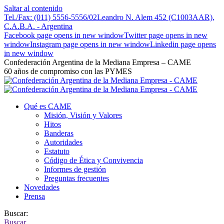
Saltar al contenido
Tel./Fax: (011) 5556-5556/02
Leandro N. Alem 452 (C1003AAR),
C.A.B.A. - Argentina
Facebook page opens in new window
Twitter page opens in new
window
Instagram page opens in new window
Linkedin page opens
in new window
Confederación Argentina de la Mediana Empresa – CAME
60 años de compromiso con las PYMES
Qué es CAME
Misión, Visión y Valores
Hitos
Banderas
Autoridades
Estatuto
Código de Ética y Convivencia
Informes de gestión
Preguntas frecuentes
Novedades
Prensa
Buscar:
Buscar