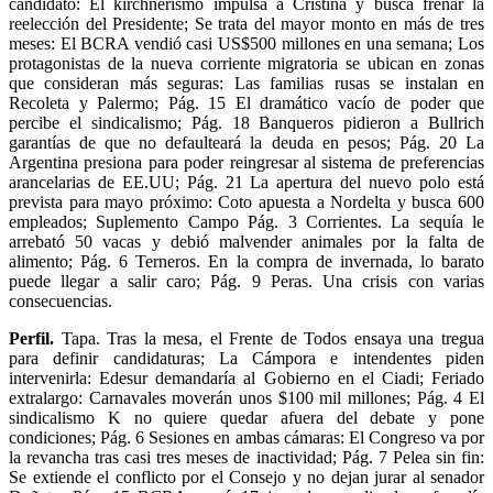
candidato: El kirchnerismo impulsa a Cristina y busca frenar la
reelección del Presidente; Se trata del mayor monto en más de tres
meses: El BCRA vendió casi US$500 millones en una semana; Los
protagonistas de la nueva corriente migratoria se ubican en zonas
que consideran más seguras: Las familias rusas se instalan en
Recoleta y Palermo; Pág. 15 El dramático vacío de poder que
percibe el sindicalismo; Pág. 18 Banqueros pidieron a Bullrich
garantías de que no defaulteará la deuda en pesos; Pág. 20 La
Argentina presiona para poder reingresar al sistema de preferencias
arancelarias de EE.UU; Pág. 21 La apertura del nuevo polo está
prevista para mayo próximo: Coto apuesta a Nordelta y busca 600
empleados; Suplemento Campo Pág. 3 Corrientes. La sequía le
arrebató 50 vacas y debió malvender animales por la falta de
alimento; Pág. 6 Terneros. En la compra de invernada, lo barato
puede llegar a salir caro; Pág. 9 Peras. Una crisis con varias
consecuencias.
Perfil.
Tapa. Tras la mesa, el Frente de Todos ensaya una tregua
para definir candidaturas; La Cámpora e intendentes piden
intervenirla: Edesur demandaría al Gobierno en el Ciadi; Feriado
extralargo: Carnavales moverán unos $100 mil millones; Pág. 4 El
sindicalismo K no quiere quedar afuera del debate y pone
condiciones; Pág. 6 Sesiones en ambas cámaras: El Congreso va por
la revancha tras casi tres meses de inactividad; Pág. 7 Pelea sin fin:
Se extiende el conflicto por el Consejo y no dejan jurar al senador