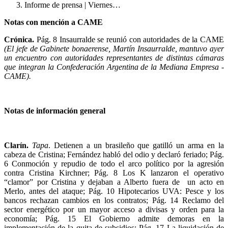
Informe de prensa | Viernes…
Notas con mención a CAME
Crónica.
Pág. 8 Insaurralde se reunió con autoridades de la CAME
(El jefe de Gabinete bonaerense, Martín Insaurralde, mantuvo ayer
un encuentro con autoridades representantes de distintas cámaras
que integran la Confederación Argentina de la Mediana Empresa -
CAME).
Notas de información general
Clarín.
Tapa
. Detienen a un brasileño que gatilló un arma en la
cabeza de Cristina; Fernández habló del odio y declaró feriado; Pág.
6 Conmoción y repudio de todo el arco político por la agresión
contra Cristina Kirchner; Pág. 8 Los K lanzaron el operativo
“clamor” por Cristina y dejaban a Alberto fuera de un acto en
Merlo, antes del ataque; Pág. 10 Hipotecarios UVA: Pesce y los
bancos rechazan cambios en los contratos; Pág. 14 Reclamo del
sector energético por un mayor acceso a divisas y orden para la
economía; Pág. 15 El Gobierno admite demoras en la
implementación de la quita de subsidios; Pág. 17 La liquidación de