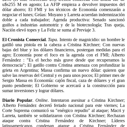
u$s255 M en agosto; La AFIP empieza a devolver impuestos del
dólar ahorro; El FMI y los técnicos de Economía comenzarán a
negociar el lunes; Grúas: Moyano y Larreta acuerdan indemnización
doble a cada trabajador; Agenda productiva: Senado sancionó
guiños a industrias automotriz y de la biotecnología; Tras queja,
Nación elevó topes y La Feliz se suma al Previaje 3.
El Cronista Comercial
.
Tapa
. Intento de magnicidio: un hombre le
gatilló una pistola en la cabeza a Cristina Kirchner; Con nuevas
bajas del blue y los dólares financieros, postergan medidas para el
agro; Economía pone el foco en la agenda con el FMI; Alberto
Fernández : "Es el hecho más grave desde que recuperamos la
democracia"; El gatillo contra Cristina amenaza con profundizar la
grieta en Argentina; Massa confirma un nuevo dólar: quieren que
salve las reservas del Central y es para unos pocos; El primer mes de
Sergio Massa en Economía: cajón fiscal, caza de dólares y el gran
punto pendiente; El Gobierno se acercará a la construcción para
sumar inversiones y lograr dólares.
Diario Popular
.
Online
. Intentaron asesinar a Cristina Kirchner;
Alberto Fernández decretó feriado nacional para este viernes; La
Corte Suprema comunicó su "enérgico repudio" al ataque; Macri y
Larreta, también se solidarizaron con Cristina Kirchner; Rechazan
ataque contra Cristina Fernández de Kirchner; Líderes
latinoamericanos condenan ataque a Cristina Fernández de