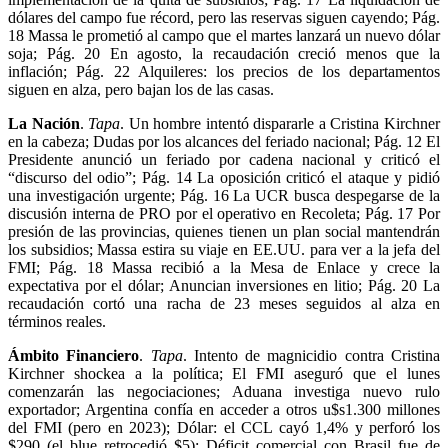
dólares del campo fue récord, pero las reservas siguen cayendo; Pág.
18 Massa le prometió al campo que el martes lanzará un nuevo dólar
soja; Pág. 20 En agosto, la recaudación creció menos que la
inflación; Pág. 22 Alquileres: los precios de los departamentos
siguen en alza, pero bajan los de las casas.
La Nación
.
Tapa
. Un hombre intentó dispararle a Cristina Kirchner
en la cabeza; Dudas por los alcances del feriado nacional; Pág. 12 El
Presidente anunció un feriado por cadena nacional y criticó el
“discurso del odio”; Pág. 14 La oposición criticó el ataque y pidió
una investigación urgente; Pág. 16 La UCR busca despegarse de la
discusión interna de PRO por el operativo en Recoleta; Pág. 17 Por
presión de las provincias, quienes tienen un plan social mantendrán
los subsidios; Massa estira su viaje en EE.UU. para ver a la jefa del
FMI; Pág. 18 Massa recibió a la Mesa de Enlace y crece la
expectativa por el dólar; Anuncian inversiones en litio; Pág. 20 La
recaudación cortó una racha de 23 meses seguidos al alza en
términos reales.
Ámbito Financiero
.
Tapa
. Intento de magnicidio contra Cristina
Kirchner shockea a la política; El FMI aseguró que el lunes
comenzarán las negociaciones; Aduana investiga nuevo rulo
exportador; Argentina confía en acceder a otros u$s1.300 millones
del FMI (pero en 2023); Dólar: el CCL cayó 1,4% y perforó los
$290 (el blue retrocedió $5); Déficit comercial con Brasil fue de