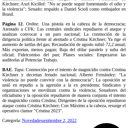
Kirchner; Axel Kicillof: "No se puede seguir fomentando el odio y
la violencia"; Senado: respaldo a Daniel Scioli como embajador en
Brasil.
Página 12
.
Online
. Una pistola en la cabeza de la democracia;
Atentado a CFK: Las centrales sindicales repudiaron el ataque y
analizan convocar a un paro nacional; La conmoción de la
dirigencia política frente al atentado a Cristina Kirchner; Ya rige el
aumento de tarifas del gas; Recaudación de agosto subió 72,2 anual;
Más exportan, menos pagan; Baja del dólar paralelo y suba del
oficial; Fideicomiso del pan; Planes sociales: Empezaron las
auditorías al Potenciar Trabajo.
BAE
.
Tapa
. Conmoción por el intento de magnicidio contra Cristina
Kirchner y decretan feriado nacional; Alberto Fernández: “La
violencia no puede convivir con la democracia”; La oposición se
unió en repudio a la agresión a la ex presidenta; Sindicatos y
organizaciones se movilizan contra la violencia; Senadores del
oficialismo y la oposición repudiaron de manera conjunta el intento
de magnicidio contra Cristina; Dirigentes de la oposición repudiaron
ataque contra Cristina Kirchner; Con Máximo a la cabeza, resurge el
operativo clamor "Cristina 2023".
Categoría:
Novedades
septiembre 2, 2022