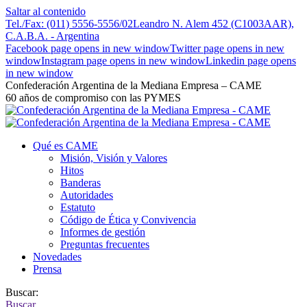
Saltar al contenido
Tel./Fax: (011) 5556-5556/02
Leandro N. Alem 452 (C1003AAR),
C.A.B.A. - Argentina
Facebook page opens in new window
Twitter page opens in new
window
Instagram page opens in new window
Linkedin page opens
in new window
Confederación Argentina de la Mediana Empresa – CAME
60 años de compromiso con las PYMES
Qué es CAME
Misión, Visión y Valores
Hitos
Banderas
Autoridades
Estatuto
Código de Ética y Convivencia
Informes de gestión
Preguntas frecuentes
Novedades
Prensa
Buscar:
Buscar