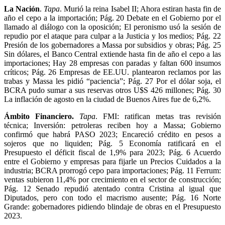
La Nación
.
Tapa
. Murió la reina Isabel II; Ahora estiran hasta fin de
año el cepo a la importación; Pág. 20 Debate en el Gobierno por el
llamado al diálogo con la oposición; El peronismo usó la sesión de
repudio por el ataque para culpar a la Justicia y los medios; Pág. 22
Presión de los gobernadores a Massa por subsidios y obras; Pág. 25
Sin dólares, el Banco Central extiende hasta fin de año el cepo a las
importaciones; Hay 28 empresas con paradas y faltan 600 insumos
críticos; Pág. 26 Empresas de EE.UU. plantearon reclamos por las
trabas y Massa les pidió “paciencia”; Pág. 27 Por el dólar soja, el
BCRA pudo sumar a sus reservas otros U$S 426 millones; Pág. 30
La inflación de agosto en la ciudad de Buenos Aires fue de 6,2%.
Ámbito Financiero.
Tapa
. FMI: ratifican metas tras revisión
técnica; Inversión: petroleras reciben hoy a Massa; Gobierno
confirmó que habrá PASO 2023; Encareció crédito en pesos a
sojeros que no liquiden; Pág. 5 Economía ratificará en el
Presupuesto el déficit fiscal de 1,9% para 2023; Pág. 6 Acuerdo
entre el Gobierno y empresas para fijarle un Precios Cuidados a la
industria; BCRA prorrogó cepo para importaciones; Pág. 11 Ferrum:
ventas subieron 11,4% por crecimiento en el sector de construcción;
Pág. 12 Senado repudió atentado contra Cristina al igual que
Diputados, pero con todo el macrismo ausente; Pág. 16 Norte
Grande: gobernadores pidiendo blindaje de obras en el Presupuesto
2023.