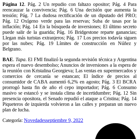
Página 12
. Pág. 2 Un repudio con faltazo opositor; Pág. 4 Para
reencauzar la convivencia; Pág. 6 Una decisión que aumenta la
tensión; Pág. 7 La dudosa rectificación de un diputado del PRO;
Pág. 12 Oxígeno verde para las reservas; Suba de tasas por la
inflación; Pág. 14 En la búsqueda de inversiones; El último secreto
puede salir de la guarida; Pág. 16 Bridgestone reparte ganancias;
Llegan más turistas extranjeros; Pág. 17 Los precios todavía siguen
por las nubes; Pág. 19 Límites de construcción en Núñez y
Belgrano.
BAE
.
Tapa
. El FMI finalizó la segunda revisión técnica y Argentina
espera el nuevo desembolso; Anuncios de inversiones a la espera de
la reunión con Kristalina Georgieva; Las ventas en supermercados y
comercios de cercanía se estancan; El índice de precios al
consumidor de CABA aumentó 6,2% en agosto; Pág. 3 El BCRA
prorrogó hasta fin de año el cepo importador; Pág. 6 Consumo
masivo se estancó y se instala clima de incertidumbre; Pág. 12 Sin
presencia opositora, el Senado repudió el ataque a Cristina; Pág. 14
Piqueteros de izquierda volvieron a las calles y preparan un nuevo
plan de lucha.
Categoría:
Novedades
septiembre 9, 2022