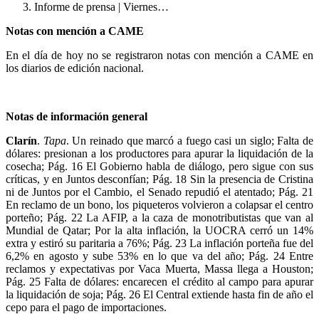
Informe de prensa | Viernes…
Notas con mención a CAME
En el día de hoy no se registraron notas con mención a CAME en
los diarios de edición nacional.
Notas de información general
Clarín
.
Tapa
. Un reinado que marcó a fuego casi un siglo; Falta de
dólares: presionan a los productores para apurar la liquidación de la
cosecha; Pág. 16 El Gobierno habla de diálogo, pero sigue con sus
críticas, y en Juntos desconfían; Pág. 18 Sin la presencia de Cristina
ni de Juntos por el Cambio, el Senado repudió el atentado; Pág. 21
En reclamo de un bono, los piqueteros volvieron a colapsar el centro
porteño; Pág. 22 La AFIP, a la caza de monotributistas que van al
Mundial de Qatar; Por la alta inflación, la UOCRA cerró un 14%
extra y estiró su paritaria a 76%; Pág. 23 La inflación porteña fue del
6,2% en agosto y sube 53% en lo que va del año; Pág. 24 Entre
reclamos y expectativas por Vaca Muerta, Massa llega a Houston;
Pág. 25 Falta de dólares: encarecen el crédito al campo para apurar
la liquidación de soja; Pág. 26 El Central extiende hasta fin de año el
cepo para el pago de importaciones.