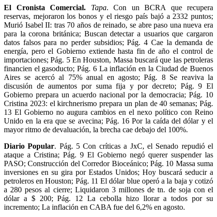
El Cronista Comercial.
Tapa
. Con un BCRA que recupera
reservas, mejoraron los bonos y el riesgo país bajó a 2332 puntos;
Murió Isabel II: tras 70 años de reinado, se abre paso una nueva era
para la corona británica; Buscan detectar a usuarios que cargaron
datos falsos para no perder subsidios; Pág. 4 Cae la demanda de
energía, pero el Gobierno extiende hasta fin de año el control de
importaciones; Pág. 5 En Houston, Massa buscará que las petroleras
financien el gasoducto; Pág. 6 La inflación en la Ciudad de Buenos
Aires se acercó al 75% anual en agosto; Pág. 8 Se reaviva la
discusión de aumentos por suma fija y por decreto; Pág. 9 El
Gobierno prepara un acuerdo nacional por la democracia; Pág. 10
Cristina 2023: el kirchnerismo prepara un plan de 40 semanas; Pág.
13 El Gobierno no augura cambios en el nexo político con Reino
Unido en la era que se avecina; Pág. 16 Por la caída del dólar y el
mayor ritmo de devaluación, la brecha cae debajo del 100%.
Diario Popular
. Pág. 5 Con críticas a JxC, el Senado repudió el
ataque a Cristina; Pág. 9 El Gobierno negó querer suspender las
PASO; Construcción del Corredor Bioceánico; Pág. 10 Massa suma
inversiones en su gira por Estados Unidos; Hoy buscará seducir a
petroleros en Houston; Pág. 11 El dólar blue operó a la baja y cotizó
a 280 pesos al cierre; Liquidaron 3 millones de tn. de soja con el
dólar a $ 200; Pág. 12 La cebolla hizo llorar a todos por su
incremento; La inflación en CABA fue del 6,2% en agosto.