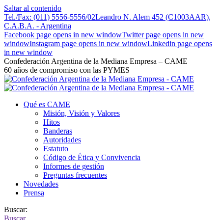
Saltar al contenido
Tel./Fax: (011) 5556-5556/02
Leandro N. Alem 452 (C1003AAR),
C.A.B.A. - Argentina
Facebook page opens in new window
Twitter page opens in new
window
Instagram page opens in new window
Linkedin page opens
in new window
Confederación Argentina de la Mediana Empresa – CAME
60 años de compromiso con las PYMES
Qué es CAME
Misión, Visión y Valores
Hitos
Banderas
Autoridades
Estatuto
Código de Ética y Convivencia
Informes de gestión
Preguntas frecuentes
Novedades
Prensa
Buscar:
Buscar