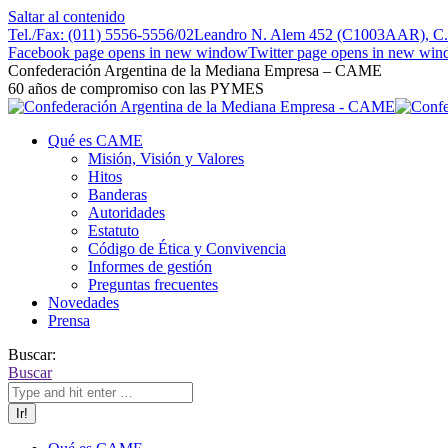
Saltar al contenido
Tel./Fax: (011) 5556-5556/02
Leandro N. Alem 452 (C1003AAR), C.A
Facebook page opens in new window
Twitter page opens in new wi
Confederación Argentina de la Mediana Empresa – CAME
60 años de compromiso con las PYMES
Qué es CAME
Misión, Visión y Valores
Hitos
Banderas
Autoridades
Estatuto
Código de Ética y Convivencia
Informes de gestión
Preguntas frecuentes
Novedades
Prensa
Buscar:
Buscar