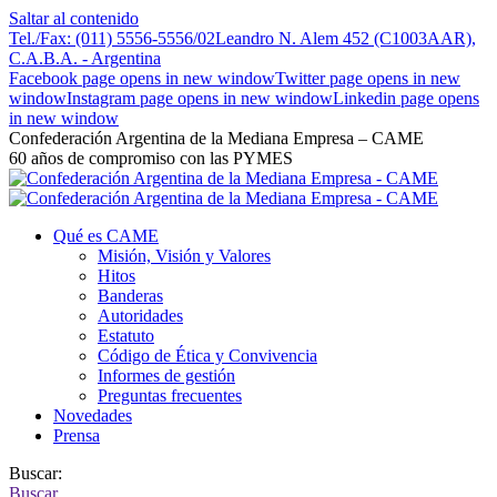
Saltar al contenido
Tel./Fax: (011) 5556-5556/02
Leandro N. Alem 452 (C1003AAR),
C.A.B.A. - Argentina
Facebook page opens in new window
Twitter page opens in new
window
Instagram page opens in new window
Linkedin page opens
in new window
Confederación Argentina de la Mediana Empresa – CAME
60 años de compromiso con las PYMES
Qué es CAME
Misión, Visión y Valores
Hitos
Banderas
Autoridades
Estatuto
Código de Ética y Convivencia
Informes de gestión
Preguntas frecuentes
Novedades
Prensa
Buscar:
Buscar