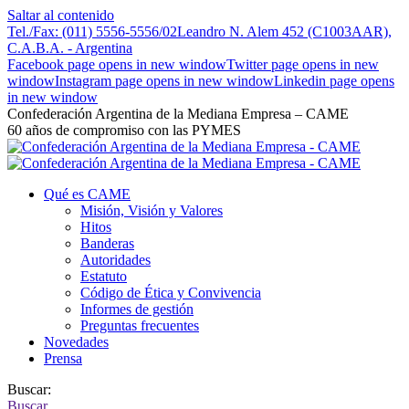
Saltar al contenido
Tel./Fax: (011) 5556-5556/02
Leandro N. Alem 452 (C1003AAR),
C.A.B.A. - Argentina
Facebook page opens in new window
Twitter page opens in new
window
Instagram page opens in new window
Linkedin page opens
in new window
Confederación Argentina de la Mediana Empresa – CAME
60 años de compromiso con las PYMES
Qué es CAME
Misión, Visión y Valores
Hitos
Banderas
Autoridades
Estatuto
Código de Ética y Convivencia
Informes de gestión
Preguntas frecuentes
Novedades
Prensa
Buscar:
Buscar