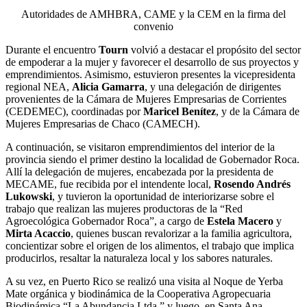
Autoridades de AMHBRA, CAME y la CEM en la firma del
convenio
Durante el encuentro
Tourn
volvió a destacar el propósito del sector
de empoderar a la mujer y favorecer el desarrollo de sus proyectos y
emprendimientos. Asimismo, estuvieron presentes la vicepresidenta
regional NEA,
Alicia Gamarra
, y una delegación de dirigentes
provenientes de la Cámara de Mujeres Empresarias de Corrientes
(CEDEMEC), coordinadas por
Maricel Benítez
, y de la Cámara de
Mujeres Empresarias de Chaco (CAMECH).
A continuación, se visitaron emprendimientos del interior de la
provincia siendo el primer destino la localidad de Gobernador Roca.
Allí la delegación de mujeres, encabezada por la presidenta de
MECAME, fue recibida por el intendente local,
Rosendo Andrés
Lukowski
, y tuvieron la oportunidad de interiorizarse sobre el
trabajo que realizan las mujeres productoras de la “Red
Agroecológica Gobernador Roca”, a cargo de
Estela Macero
y
Mirta Acaccio
, quienes buscan revalorizar a la familia agricultora,
concientizar sobre el origen de los alimentos, el trabajo que implica
producirlos, resaltar la naturaleza local y los sabores naturales.
A su vez, en Puerto Rico se realizó una visita al Noque de Yerba
Mate orgánica y biodinámica de la Cooperativa Agropecuaria
Biodinámica “La Abundancia Ltda.” y luego, en Santa Ana,