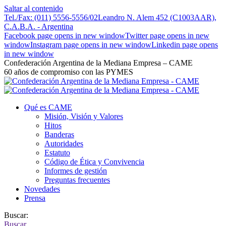
Saltar al contenido
Tel./Fax: (011) 5556-5556/02
Leandro N. Alem 452 (C1003AAR),
C.A.B.A. - Argentina
Facebook page opens in new window
Twitter page opens in new
window
Instagram page opens in new window
Linkedin page opens
in new window
Confederación Argentina de la Mediana Empresa – CAME
60 años de compromiso con las PYMES
Qué es CAME
Misión, Visión y Valores
Hitos
Banderas
Autoridades
Estatuto
Código de Ética y Convivencia
Informes de gestión
Preguntas frecuentes
Novedades
Prensa
Buscar:
Buscar