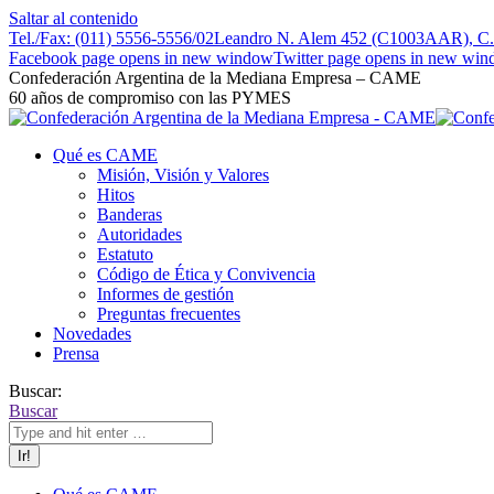
Saltar al contenido
Tel./Fax: (011) 5556-5556/02
Leandro N. Alem 452 (C1003AAR), C.A
Facebook page opens in new window
Twitter page opens in new wi
Confederación Argentina de la Mediana Empresa – CAME
60 años de compromiso con las PYMES
Qué es CAME
Misión, Visión y Valores
Hitos
Banderas
Autoridades
Estatuto
Código de Ética y Convivencia
Informes de gestión
Preguntas frecuentes
Novedades
Prensa
Buscar:
Buscar