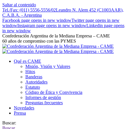
Saltar al contenido
Tel./Fax: (011) 5556-5556/02
Leandro N. Alem 452 (C1003AAR),
C.A.B.A. - Argentina
Facebook page opens in new window
Twitter page opens in new
window
Instagram page opens in new window
Linkedin page opens
in new window
Confederación Argentina de la Mediana Empresa – CAME
60 años de compromiso con las PYMES
Qué es CAME
Misión, Visión y Valores
Hitos
Banderas
Autoridades
Estatuto
Código de Ética y Convivencia
Informes de gestión
Preguntas frecuentes
Novedades
Prensa
Buscar:
Buscar