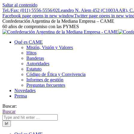
Saltar al contenido
Tel./Fax: (011) 5556-5556/02
Leandro N. Alem 452 (C1003AAR), C.A
Facebook page opens in new window
Twitter page opens in new wi
Confederación Argentina de la Mediana Empresa – CAME
60 años de compromiso con las PYMES
Qué es CAME
Misión, Visión y Valores
Hitos
Banderas
Autoridades
Estatuto
Código de Ética y Convivencia
Informes de gestión
Preguntas frecuentes
Novedades
Prensa
Buscar:
Buscar