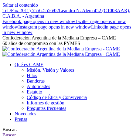
Saltar al contenido
Tel./Fax: (011) 5556-5556/02
Leandro N. Alem 452 (C1003AAR),
C.A.B.A. - Argentina
Facebook page opens in new window
Twitter page opens in new
window
Instagram page opens in new window
Linkedin page opens
in new window
Confederación Argentina de la Mediana Empresa – CAME
60 años de compromiso con las PYMES
Qué es CAME
Misión, Visión y Valores
Hitos
Banderas
Autoridades
Estatuto
Código de Ética y Convivencia
Informes de gestión
Preguntas frecuentes
Novedades
Prensa
Buscar:
Buscar