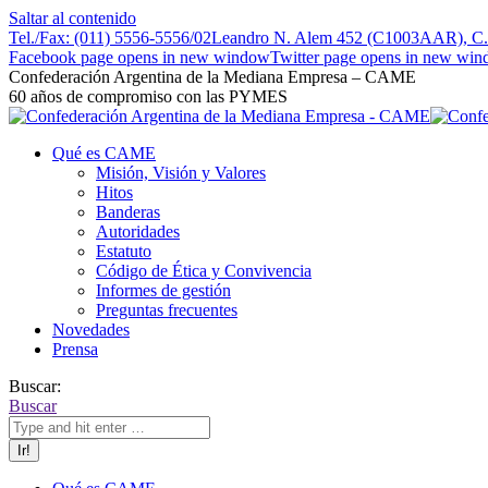
Saltar al contenido
Tel./Fax: (011) 5556-5556/02
Leandro N. Alem 452 (C1003AAR), C.A
Facebook page opens in new window
Twitter page opens in new wi
Confederación Argentina de la Mediana Empresa – CAME
60 años de compromiso con las PYMES
Qué es CAME
Misión, Visión y Valores
Hitos
Banderas
Autoridades
Estatuto
Código de Ética y Convivencia
Informes de gestión
Preguntas frecuentes
Novedades
Prensa
Buscar:
Buscar