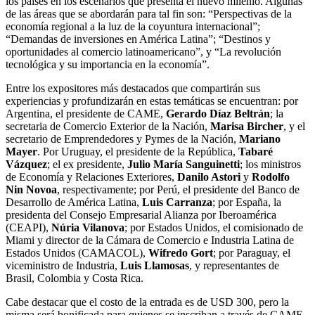
los países en los escenarios que presenta el nuevo milenio. Algunas
de las áreas que se abordarán para tal fin son: “Perspectivas de la
economía regional a la luz de la coyuntura internacional”;
“Demandas de inversiones en América Latina”; “Destinos y
oportunidades al comercio latinoamericano”, y “La revolución
tecnológica y su importancia en la economía”.
Entre los expositores más destacados que compartirán sus
experiencias y profundizarán en estas temáticas se encuentran: por
Argentina, el presidente de CAME,
Gerardo Díaz Beltrán
; la
secretaria de Comercio Exterior de la Nación,
Marisa Bircher
, y el
secretario de Emprendedores y Pymes de la Nación,
Mariano
Mayer
. Por Uruguay, el presidente de la República,
Tabaré
Vázquez
; el ex presidente,
Julio María Sanguinetti
; los ministros
de Economía y Relaciones Exteriores,
Danilo Astori
y
Rodolfo
Nin Novoa
, respectivamente; por Perú, el presidente del Banco de
Desarrollo de América Latina,
Luis Carranza
; por España, la
presidenta del Consejo Empresarial Alianza por Iberoamérica
(CEAPI),
Núria Vilanova
; por Estados Unidos, el comisionado de
Miami y director de la Cámara de Comercio e Industria Latina de
Estados Unidos (CAMACOL),
Wifredo Gort
; por Paraguay, el
viceministro de Industria,
Luis Llamosas
, y representantes de
Brasil, Colombia y Costa Rica.
Cabe destacar que el costo de la entrada es de USD 300, pero la
misma será bonificada para quienes se inscriban a través de CAME.