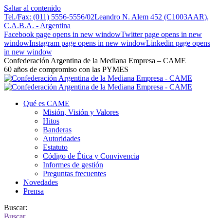
Saltar al contenido
Tel./Fax: (011) 5556-5556/02
Leandro N. Alem 452 (C1003AAR),
C.A.B.A. - Argentina
Facebook page opens in new window
Twitter page opens in new
window
Instagram page opens in new window
Linkedin page opens
in new window
Confederación Argentina de la Mediana Empresa – CAME
60 años de compromiso con las PYMES
Qué es CAME
Misión, Visión y Valores
Hitos
Banderas
Autoridades
Estatuto
Código de Ética y Convivencia
Informes de gestión
Preguntas frecuentes
Novedades
Prensa
Buscar:
Buscar