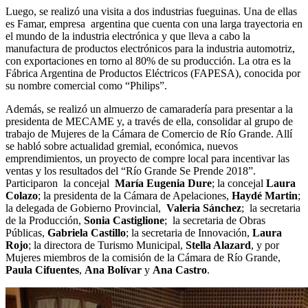
Luego, se realizó una visita a dos industrias fueguinas. Una de ellas
es Famar, empresa argentina que cuenta con una larga trayectoria en
el mundo de la industria electrónica y que lleva a cabo la
manufactura de productos electrónicos para la industria automotriz,
con exportaciones en torno al 80% de su producción. La otra es la
Fábrica Argentina de Productos Eléctricos (FAPESA), conocida por
su nombre comercial como “Philips”.
Además, se realizó un almuerzo de camaradería para presentar a la
presidenta de MECAME y, a través de ella, consolidar al grupo de
trabajo de Mujeres de la Cámara de Comercio de Río Grande. Allí
se habló sobre actualidad gremial, económica, nuevos
emprendimientos, un proyecto de compre local para incentivar las
ventas y los resultados del “Río Grande Se Prende 2018”.
Participaron la concejal
María Eugenia Dure
; la concejal
Laura
Colazo
; la presidenta de la Cámara de Apelaciones,
Haydé Martin
;
la delegada de Gobierno Provincial,
Valeria Sánchez
; la secretaria
de la Producción,
Sonia Castiglione
; la secretaria de Obras
Públicas,
Gabriela Castillo
; la secretaria de Innovación,
Laura
Rojo
; la directora de Turismo Municipal,
Stella Alazard
, y por
Mujeres miembros de la comisión de la Cámara de Río Grande,
Paula Cifuentes
,
Ana Bolívar
y
Ana Castro
.