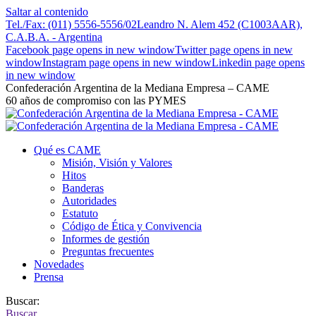
Saltar al contenido
Tel./Fax: (011) 5556-5556/02
Leandro N. Alem 452 (C1003AAR),
C.A.B.A. - Argentina
Facebook page opens in new window
Twitter page opens in new
window
Instagram page opens in new window
Linkedin page opens
in new window
Confederación Argentina de la Mediana Empresa – CAME
60 años de compromiso con las PYMES
Qué es CAME
Misión, Visión y Valores
Hitos
Banderas
Autoridades
Estatuto
Código de Ética y Convivencia
Informes de gestión
Preguntas frecuentes
Novedades
Prensa
Buscar:
Buscar