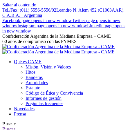
Saltar al contenido
Tel./Fax: (011) 5556-5556/02
Leandro N. Alem 452 (C1003AAR),
C.A.B.A. - Argentina
Facebook page opens in new window
Twitter page opens in new
window
Instagram page opens in new window
Linkedin page opens
in new window
Confederación Argentina de la Mediana Empresa – CAME
60 años de compromiso con las PYMES
Qué es CAME
Misión, Visión y Valores
Hitos
Banderas
Autoridades
Estatuto
Código de Ética y Convivencia
Informes de gestión
Preguntas frecuentes
Novedades
Prensa
Buscar:
Buscar