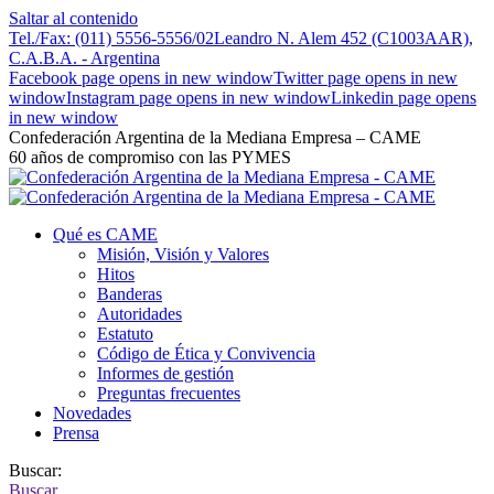
Saltar al contenido
Tel./Fax: (011) 5556-5556/02
Leandro N. Alem 452 (C1003AAR),
C.A.B.A. - Argentina
Facebook page opens in new window
Twitter page opens in new
window
Instagram page opens in new window
Linkedin page opens
in new window
Confederación Argentina de la Mediana Empresa – CAME
60 años de compromiso con las PYMES
Qué es CAME
Misión, Visión y Valores
Hitos
Banderas
Autoridades
Estatuto
Código de Ética y Convivencia
Informes de gestión
Preguntas frecuentes
Novedades
Prensa
Buscar:
Buscar