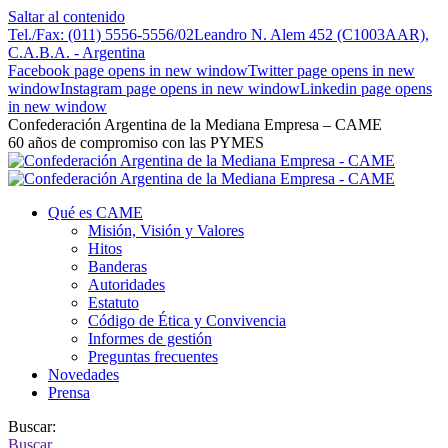
Saltar al contenido
Tel./Fax: (011) 5556-5556/02
Leandro N. Alem 452 (C1003AAR),
C.A.B.A. - Argentina
Facebook page opens in new window
Twitter page opens in new
window
Instagram page opens in new window
Linkedin page opens
in new window
Confederación Argentina de la Mediana Empresa – CAME
60 años de compromiso con las PYMES
Qué es CAME
Misión, Visión y Valores
Hitos
Banderas
Autoridades
Estatuto
Código de Ética y Convivencia
Informes de gestión
Preguntas frecuentes
Novedades
Prensa
Buscar:
Buscar