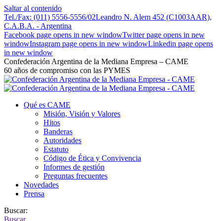
Saltar al contenido
Tel./Fax: (011) 5556-5556/02
Leandro N. Alem 452 (C1003AAR),
C.A.B.A. - Argentina
Facebook page opens in new window
Twitter page opens in new
window
Instagram page opens in new window
Linkedin page opens
in new window
Confederación Argentina de la Mediana Empresa – CAME
60 años de compromiso con las PYMES
Qué es CAME
Misión, Visión y Valores
Hitos
Banderas
Autoridades
Estatuto
Código de Ética y Convivencia
Informes de gestión
Preguntas frecuentes
Novedades
Prensa
Buscar:
Buscar