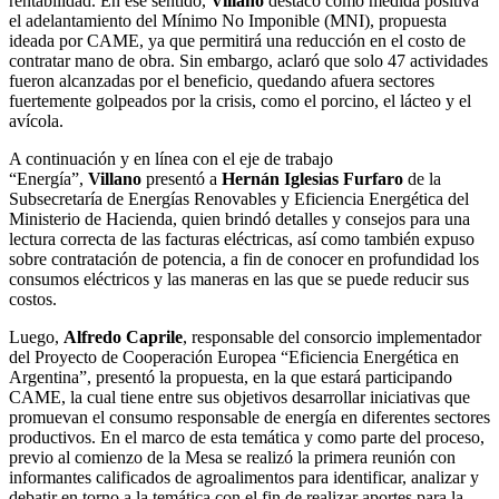
rentabilidad. En ese sentido,
Villano
destacó como medida positiva
el adelantamiento del Mínimo No Imponible (MNI), propuesta
ideada por CAME, ya que permitirá una reducción en el costo de
contratar mano de obra. Sin embargo, aclaró que solo 47 actividades
fueron alcanzadas por el beneficio, quedando afuera sectores
fuertemente golpeados por la crisis, como el porcino, el lácteo y el
avícola.
A continuación y en línea con el eje de trabajo
“Energía”,
Villano
presentó a
Hernán Iglesias Furfaro
de la
Subsecretaría de Energías Renovables y Eficiencia Energética del
Ministerio de Hacienda, quien brindó detalles y consejos para una
lectura correcta de las facturas eléctricas, así como también expuso
sobre contratación de potencia, a fin de conocer en profundidad los
consumos eléctricos y las maneras en las que se puede reducir sus
costos.
Luego,
Alfredo Caprile
, responsable del consorcio implementador
del Proyecto de Cooperación Europea “Eficiencia Energética en
Argentina”, presentó la propuesta, en la que estará participando
CAME, la cual tiene entre sus objetivos desarrollar iniciativas que
promuevan el consumo responsable de energía en diferentes sectores
productivos. En el marco de esta temática y como parte del proceso,
previo al comienzo de la Mesa se realizó la primera reunión con
informantes calificados de agroalimentos para identificar, analizar y
debatir en torno a la temática con el fin de realizar aportes para la