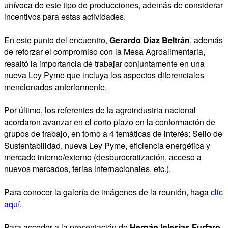
unívoca de este tipo de producciones, además de considerar
incentivos para estas actividades.
En este punto del encuentro,
Gerardo Díaz Beltrán
, además
de reforzar el compromiso con la Mesa Agroalimentaria,
resaltó la importancia de trabajar conjuntamente en una
nueva Ley Pyme que incluya los aspectos diferenciales
mencionados anteriormente.
Por último, los referentes de la agroindustria nacional
acordaron avanzar en el corto plazo en la conformación de
grupos de trabajo, en torno a 4 temáticas de interés: Sello de
Sustentabilidad, nueva Ley Pyme, eficiencia energética y
mercado interno/externo (desburocratización, acceso a
nuevos mercados, ferias internacionales, etc.).
Para conocer la galería de imágenes de la reunión, haga
clic
aquí
.
Para acceder a la presentación de
Hernán Iglesias Furfaro
,