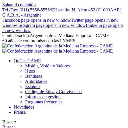
Saltar al contenido
Tel./Fax: (011) 5556-5556/02
Leandro N. Alem 452 (C1003AAR),
C.A.B.A. - Argentina
Facebook page opens in new window
Twitter page opens in new
window
Instagram page opens in new window
Linkedin page opens
in new window
Confederación Argentina de la Mediana Empresa – CAME
60 años de compromiso con las PYMES
Qué es CAME
Misión, Visión y Valores
Hitos
Banderas
Autoridades
Estatuto
Código de Ética y Convivencia
Informes de gestión
Preguntas frecuentes
Novedades
Prensa
Buscar:
Buscar