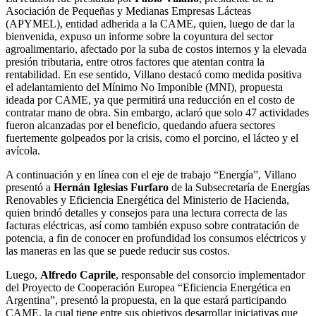
Asociación de Pequeñas y Medianas Empresas Lácteas
(APYMEL), entidad adherida a la CAME, quien, luego de dar la
bienvenida, expuso un informe sobre la coyuntura del sector
agroalimentario, afectado por la suba de costos internos y la elevada
presión tributaria, entre otros factores que atentan contra la
rentabilidad. En ese sentido, Villano destacó como medida positiva
el adelantamiento del Mínimo No Imponible (MNI), propuesta
ideada por CAME, ya que permitirá una reducción en el costo de
contratar mano de obra. Sin embargo, aclaró que solo 47 actividades
fueron alcanzadas por el beneficio, quedando afuera sectores
fuertemente golpeados por la crisis, como el porcino, el lácteo y el
avícola.
A continuación y en línea con el eje de trabajo “Energía”, Villano
presentó a
Hernán Iglesias Furfaro
de la Subsecretaría de Energías
Renovables y Eficiencia Energética del Ministerio de Hacienda,
quien brindó detalles y consejos para una lectura correcta de las
facturas eléctricas, así como también expuso sobre contratación de
potencia, a fin de conocer en profundidad los consumos eléctricos y
las maneras en las que se puede reducir sus costos.
Luego,
Alfredo Caprile
, responsable del consorcio implementador
del Proyecto de Cooperación Europea “Eficiencia Energética en
Argentina”, presentó la propuesta, en la que estará participando
CAME, la cual tiene entre sus objetivos desarrollar iniciativas que