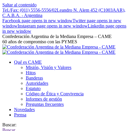
Saltar al contenido
Tel./Fax: (011) 5556-5556/02
Leandro N. Alem 452 (C1003AAR),
C.A.B.A. - Argentina
Facebook page opens in new window
Twitter page opens in new
window
Instagram page opens in new window
Linkedin page opens
in new window
Confederación Argentina de la Mediana Empresa – CAME
60 años de compromiso con las PYMES
Qué es CAME
Misión, Visión y Valores
Hitos
Banderas
Autoridades
Estatuto
Código de Ética y Convivencia
Informes de gestión
Preguntas frecuentes
Novedades
Prensa
Buscar:
Buscar